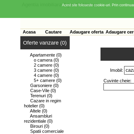
Agentia imobiliara
Agentia House
Acest site foloseste cookie-uri. Prin continuar
Acasa
Cautare
Adaugare oferta
Adaugare cer
Oferte vanzare (0)
Apartamente
(0)
o camera
(0)
2 camere
(0)
3 camere
(0)
Imobil:
4 camere
(0)
5+ camere
(0)
Cuvinte cheie:
Garsoniere
(0)
Case-Vile
(0)
Terenuri
(0)
Cazare in regim
hotelier
(0)
Altele
(0)
Ansambluri
rezidentiale
(0)
Birouri
(0)
Spatii comerciale