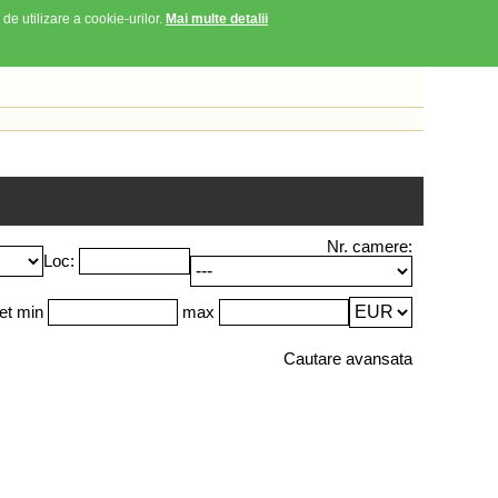
 de utilizare a cookie-urilor.
Mai multe detalii
Nr. camere:
Loc:
et min
max
Cautare avansata