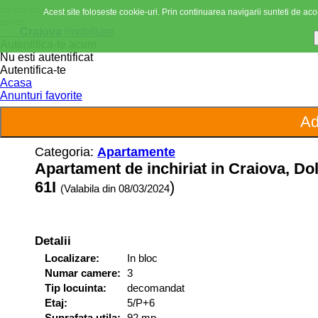
Acest site foloseste cookie-uri. Prin continuarea navigarii sunteti de acor
Craiova
imobiliare
Autentifica-te acum
Nu esti autentificat
Autentifica-te
Acasa
Anunturi favorite
Categoria:
Apartamente
Apartament de inchiriat in Craiova, Dol
61I
)
(Valabila din 08/03/2024
Detalii
Localizare:
In bloc
Numar camere:
3
Tip locuinta:
decomandat
Etaj:
5/P+6
Suprafata utila:
92 mp