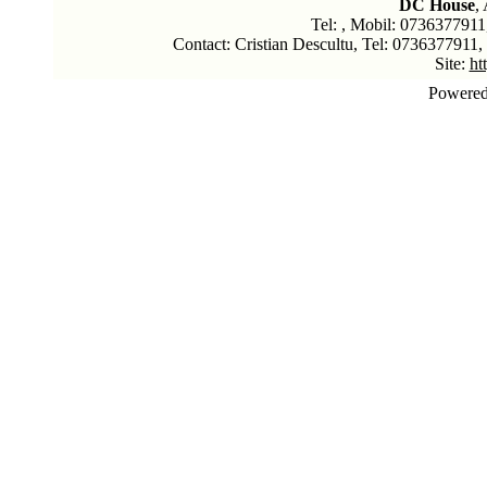
DC House
,
Tel: , Mobil: 0736377911
Contact: Cristian Descultu, Tel: 0736377911
Site:
ht
Powere