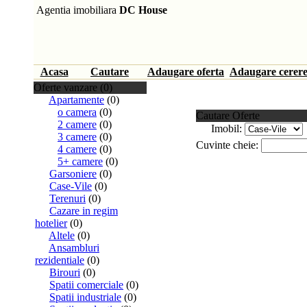
Agentia imobiliara
DC House
Acasa
Cautare
Adaugare oferta
Adaugare cerer
Oferte vanzare (0)
Apartamente
(0)
o camera
(0)
Cautare Oferte
2 camere
(0)
Imobil:
3 camere
(0)
Cuvinte cheie:
4 camere
(0)
5+ camere
(0)
Garsoniere
(0)
Case-Vile
(0)
Terenuri
(0)
Cazare in regim
hotelier
(0)
Altele
(0)
Ansambluri
rezidentiale
(0)
Birouri
(0)
Spatii comerciale
(0)
Spatii industriale
(0)