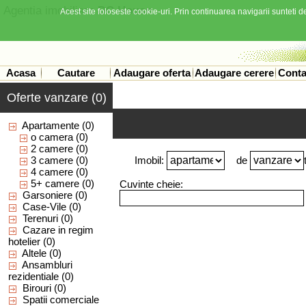
Agentia imobiliara
DC House
Acest site foloseste cookie-uri. Prin continuarea navigarii sunteti de
Acasa
Cautare
Adaugare oferta
Adaugare cerere
Conta
Oferte vanzare (0)
Apartamente
(0)
o camera
(0)
2 camere
(0)
3 camere
(0)
Imobil:
de
4 camere
(0)
5+ camere
(0)
Cuvinte cheie:
Garsoniere
(0)
Case-Vile
(0)
Terenuri
(0)
Cazare in regim
hotelier
(0)
Altele
(0)
Ansambluri
rezidentiale
(0)
Birouri
(0)
Spatii comerciale