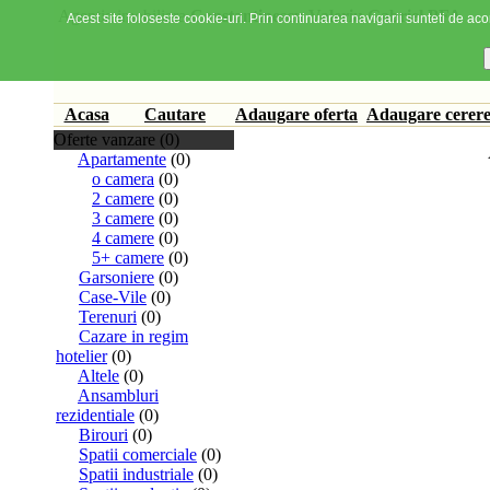
Agentia imobiliara
Constantinescu Valeriu Gabriel PFA
Acest site foloseste cookie-uri. Prin continuarea navigarii sunteti de acor
Acasa
Cautare
Adaugare oferta
Adaugare cerer
Oferte vanzare (0)
Apartamente
(0)
o camera
(0)
2 camere
(0)
3 camere
(0)
4 camere
(0)
5+ camere
(0)
Garsoniere
(0)
Case-Vile
(0)
Terenuri
(0)
Cazare in regim
hotelier
(0)
Altele
(0)
Ansambluri
rezidentiale
(0)
Birouri
(0)
Spatii comerciale
(0)
Spatii industriale
(0)