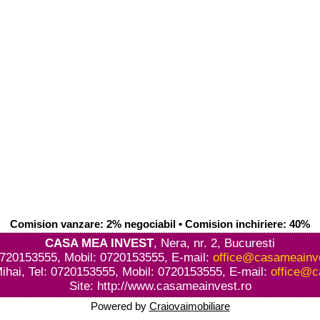
Comision vanzare: 2% negociabil • Comision inchiriere: 40%
CASA MEA INVEST
, Nera, nr. 2, Bucuresti
0720153555, Mobil: 0720153555, E-mail:
office@casameainve
ihai, Tel: 0720153555, Mobil: 0720153555, E-mail:
office@c
Site:
http://www.casameainvest.ro
Powered by
Craiovaimobiliare