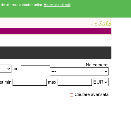
 de utilizare a cookie-urilor.
Mai multe detalii
Nr. camere:
Loc:
et min
max
Cautare avansata