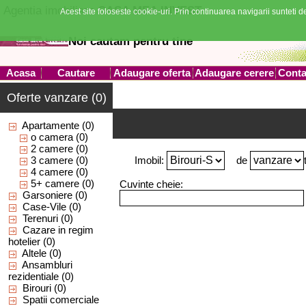
Agentia imobiliara
CASA MEA INVEST
Acest site foloseste cookie-uri. Prin continuarea navigarii sunteti de
Noi cautam pentru tine
Acasa
Cautare
Adaugare oferta
Adaugare cerere
Conta
Oferte vanzare (0)
Apartamente
(0)
o camera
(0)
2 camere
(0)
3 camere
(0)
Imobil:
de
4 camere
(0)
5+ camere
(0)
Cuvinte cheie:
Garsoniere
(0)
Case-Vile
(0)
Terenuri
(0)
Cazare in regim
hotelier
(0)
Altele
(0)
Ansambluri
rezidentiale
(0)
Birouri
(0)
Spatii comerciale