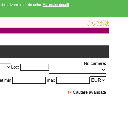
 de utilizare a cookie-urilor.
Mai multe detalii
Nr. camere:
Loc:
et min
max
Cautare avansata