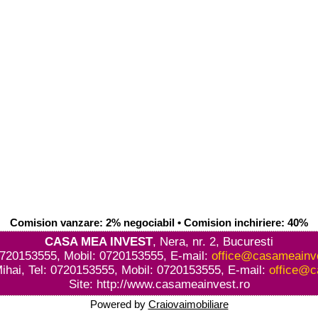
Comision vanzare: 2% negociabil • Comision inchiriere: 40%
CASA MEA INVEST
, Nera, nr. 2, Bucuresti
0720153555, Mobil: 0720153555, E-mail:
office@casameainve
ihai, Tel: 0720153555, Mobil: 0720153555, E-mail:
office@c
Site:
http://www.casameainvest.ro
Powered by
Craiovaimobiliare