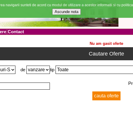
ea navigarii sunteti de acord cu modul de utilizare a acestor informatii si cu politica
ere
Contact
Nu am gasit oferte
Cautare Oferte
de
tip
Pr