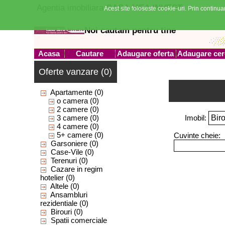
Agentia imobiliara
CASA MEA INVEST
Acest site foloseste cookie-uri. Prin continuar
Noi cautam pentru tine
Acasa
Cautare
Adaugare oferta
Adaugare cer
Oferte vanzare (0)
Apartamente
(0)
o camera
(0)
2 camere
(0)
3 camere
(0)
Imobil:
4 camere
(0)
5+ camere
(0)
Cuvinte cheie:
Garsoniere
(0)
Case-Vile
(0)
Terenuri
(0)
Cazare in regim
hotelier
(0)
Altele
(0)
Ansambluri
rezidentiale
(0)
Birouri
(0)
Spatii comerciale