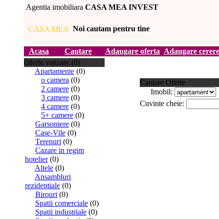
Agentia imobiliara
CASA MEA INVEST
Noi cautam pentru tine
Acasa
Cautare
Adaugare oferta
Adaugare cerer
Oferte vanzare (0)
Apartamente
(0)
o camera
(0)
Cautare Oferte
2 camere
(0)
Imobil:
3 camere
(0)
Cuvinte cheie:
4 camere
(0)
5+ camere
(0)
Garsoniere
(0)
Case-Vile
(0)
Terenuri
(0)
Cazare in regim
hotelier
(0)
Altele
(0)
Ansambluri
rezidentiale
(0)
Birouri
(0)
Spatii comerciale
(0)
Spatii industriale
(0)