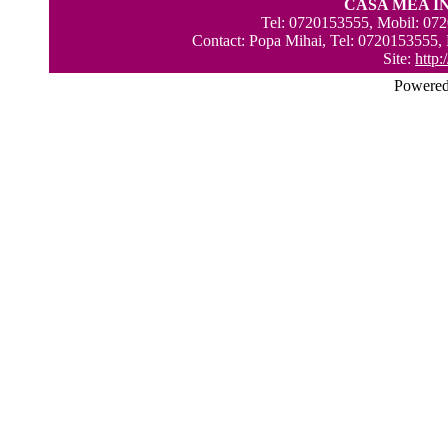
CASA MEA I
Tel: 0720153555, Mobil: 07
Contact: Popa Mihai, Tel: 0720153555,
Site:
http
Powere