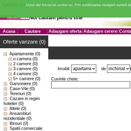
Agentia imobiliara
CASA MEA INVEST
Acest site foloseste cookie-uri. Prin continuarea navigarii sunteti de
Noi cautam pentru tine
Acasa
Cautare
Adaugare oferta
Adaugare cerere
Conta
Oferte vanzare (0)
Apartamente
(0)
o camera
(0)
2 camere
(0)
3 camere
(0)
Imobil:
de
4 camere
(0)
5+ camere
(0)
Cuvinte cheie:
Garsoniere
(0)
Case-Vile
(0)
Terenuri
(0)
Cazare in regim
hotelier
(0)
Altele
(0)
Ansambluri
rezidentiale
(0)
Birouri
(0)
Spatii comerciale