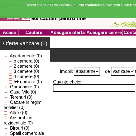
Agentia imobiliara
CASA MEA INVEST
Acest site foloseste cookie-uri. Prin continuarea navigarii sunteti de
Noi cautam pentru tine
Acasa
Cautare
Adaugare oferta
Adaugare cerere
Conta
Oferte vanzare (0)
Apartamente
(0)
o camera
(0)
2 camere
(0)
3 camere
(0)
Imobil:
de
4 camere
(0)
5+ camere
(0)
Cuvinte cheie:
Garsoniere
(0)
Case-Vile
(0)
Terenuri
(0)
Cazare in regim
hotelier
(0)
Altele
(0)
Ansambluri
rezidentiale
(0)
Birouri
(0)
Spatii comerciale