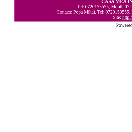
CASA MEA I
Tel: 0720153555, Mobil: 07
Contact: Popa Mihai, Tel: 0720153555,
Site:
http
Powere