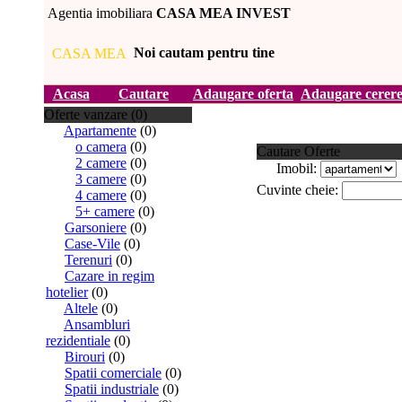
Agentia imobiliara
CASA MEA INVEST
Noi cautam pentru tine
Acasa
Cautare
Adaugare oferta
Adaugare cerer
Oferte vanzare (0)
Apartamente
(0)
o camera
(0)
Cautare Oferte
2 camere
(0)
Imobil:
3 camere
(0)
Cuvinte cheie:
4 camere
(0)
5+ camere
(0)
Garsoniere
(0)
Case-Vile
(0)
Terenuri
(0)
Cazare in regim
hotelier
(0)
Altele
(0)
Ansambluri
rezidentiale
(0)
Birouri
(0)
Spatii comerciale
(0)
Spatii industriale
(0)