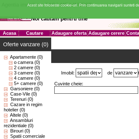
Agentia imobiliara
CASA MEA INVEST
Acest site foloseste cookie-uri. Prin continuarea navigarii sunteti de
Noi cautam pentru tine
Acasa
Cautare
Adaugare oferta
Adaugare cerere
Conta
Oferte vanzare (0)
Apartamente
(0)
o camera
(0)
2 camere
(0)
3 camere
(0)
Imobil:
de
4 camere
(0)
5+ camere
(0)
Cuvinte cheie:
Garsoniere
(0)
Case-Vile
(0)
Terenuri
(0)
Cazare in regim
hotelier
(0)
Altele
(0)
Ansambluri
rezidentiale
(0)
Birouri
(0)
Spatii comerciale