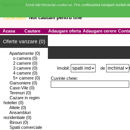
Agentia imobiliara
CASA MEA INVEST
Acest site foloseste cookie-uri. Prin continuarea navigarii sunteti de
Noi cautam pentru tine
Acasa
Cautare
Adaugare oferta
Adaugare cerere
Conta
Oferte vanzare (0)
Apartamente
(0)
o camera
(0)
2 camere
(0)
3 camere
(0)
Imobil:
de
4 camere
(0)
5+ camere
(0)
Cuvinte cheie:
Garsoniere
(0)
Case-Vile
(0)
Terenuri
(0)
Cazare in regim
hotelier
(0)
Altele
(0)
Ansambluri
rezidentiale
(0)
Birouri
(0)
Spatii comerciale