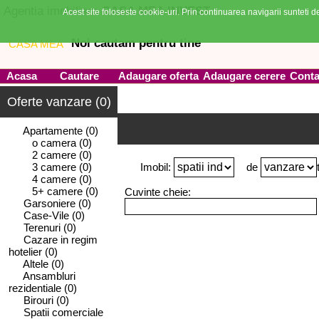
Agentia imobiliara
CASA MEA INVEST
Acest site foloseste cookie-uri. Prin continuarea navigarii sunteti de
Noi cautam pentru tine
Acasa
Cautare
Adaugare oferta
Adaugare cerere
Conta
Oferte vanzare (0)
Apartamente
(0)
o camera
(0)
2 camere
(0)
3 camere
(0)
Imobil:
de
4 camere
(0)
5+ camere
(0)
Cuvinte cheie:
Garsoniere
(0)
Case-Vile
(0)
Terenuri
(0)
Cazare in regim
hotelier
(0)
Altele
(0)
Ansambluri
rezidentiale
(0)
Birouri
(0)
Spatii comerciale