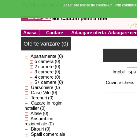
Agentia imobiliara
CASA MEA INVEST
Acest site foloseste cookie-uri. Prin continuar
Noi cautam pentru tine
Acasa
Cautare
Adaugare oferta
Adaugare cer
Oferte vanzare (0)
Apartamente
(0)
o camera
(0)
2 camere
(0)
3 camere
(0)
Imobil:
4 camere
(0)
5+ camere
(0)
Cuvinte cheie:
Garsoniere
(0)
Case-Vile
(0)
Terenuri
(0)
Cazare in regim
hotelier
(0)
Altele
(0)
Ansambluri
rezidentiale
(0)
Birouri
(0)
Spatii comerciale