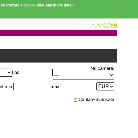
 de utilizare a cookie-urilor.
Mai multe detalii
Nr. camere:
Loc:
et min
max
Cautare avansata