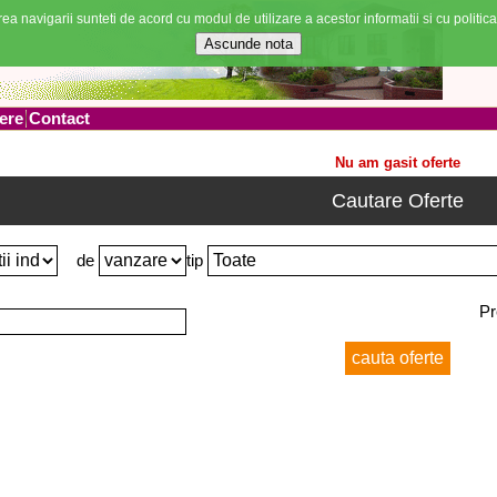
ea navigarii sunteti de acord cu modul de utilizare a acestor informatii si cu politica
ere
Contact
Nu am gasit oferte
Cautare Oferte
de
tip
Pr