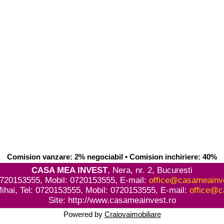
Comision vanzare: 2% negociabil • Comision inchiriere: 40%
CASA MEA INVEST
, Nera, nr. 2, Bucuresti
0720153555, Mobil: 0720153555, E-mail:
office@casameainve
ihai, Tel: 0720153555, Mobil: 0720153555, E-mail:
office@c
Site:
http://www.casameainvest.ro
Powered by
Craiovaimobiliare