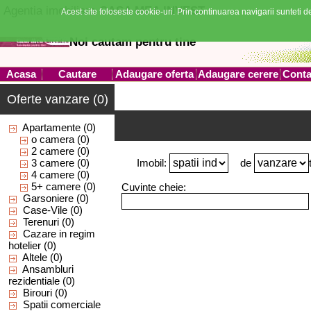
Agentia imobiliara
CASA MEA INVEST
Acest site foloseste cookie-uri. Prin continuarea navigarii sunteti de
Noi cautam pentru tine
Acasa
Cautare
Adaugare oferta
Adaugare cerere
Conta
Oferte vanzare (0)
Apartamente
(0)
o camera
(0)
2 camere
(0)
3 camere
(0)
Imobil:
de
4 camere
(0)
5+ camere
(0)
Cuvinte cheie:
Garsoniere
(0)
Case-Vile
(0)
Terenuri
(0)
Cazare in regim
hotelier
(0)
Altele
(0)
Ansambluri
rezidentiale
(0)
Birouri
(0)
Spatii comerciale