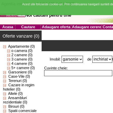
Agentia imobiliara
CASA MEA INVEST
Acest site foloseste cookie-uri. Prin continuarea navigarii sunteti de
Noi cautam pentru tine
Acasa
Cautare
Adaugare oferta
Adaugare cerere
Conta
Oferte vanzare (0)
Apartamente
(0)
o camera
(0)
2 camere
(0)
3 camere
(0)
Imobil:
de
4 camere
(0)
5+ camere
(0)
Cuvinte cheie:
Garsoniere
(0)
Case-Vile
(0)
Terenuri
(0)
Cazare in regim
hotelier
(0)
Altele
(0)
Ansambluri
rezidentiale
(0)
Birouri
(0)
Spatii comerciale