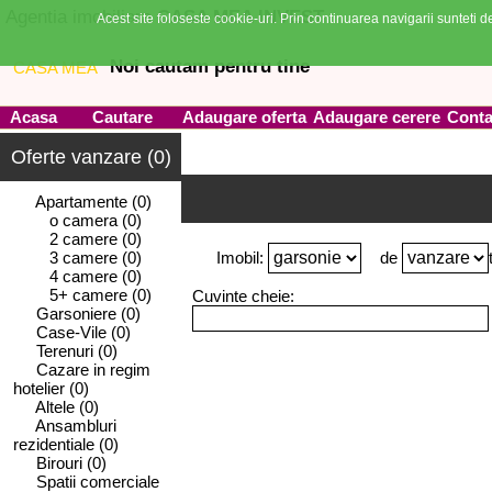
Agentia imobiliara
CASA MEA INVEST
Acest site foloseste cookie-uri. Prin continuarea navigarii sunteti de
Noi cautam pentru tine
Acasa
Cautare
Adaugare oferta
Adaugare cerere
Conta
Oferte vanzare (0)
Apartamente
(0)
o camera
(0)
2 camere
(0)
3 camere
(0)
Imobil:
de
4 camere
(0)
5+ camere
(0)
Cuvinte cheie:
Garsoniere
(0)
Case-Vile
(0)
Terenuri
(0)
Cazare in regim
hotelier
(0)
Altele
(0)
Ansambluri
rezidentiale
(0)
Birouri
(0)
Spatii comerciale