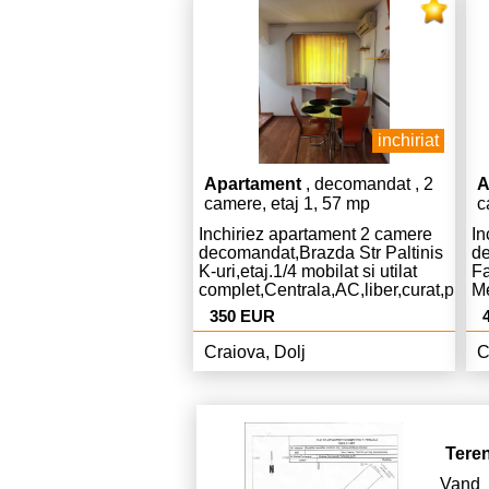
inchiriat
Apartament
, decomandat , 2
A
camere, etaj 1, 57 mp
c
Inchiriez apartament 2 camere
In
decomandat,Brazda Str Paltinis
de
K-uri,etaj.1/4 mobilat si utilat
Fa
complet,Centrala,AC,liber,curat,pret.
Me
Euro chiria si 350 Euro garantie.
co
350 EUR
,A
ch
Craiova, Dolj
C
Tere
Vand 