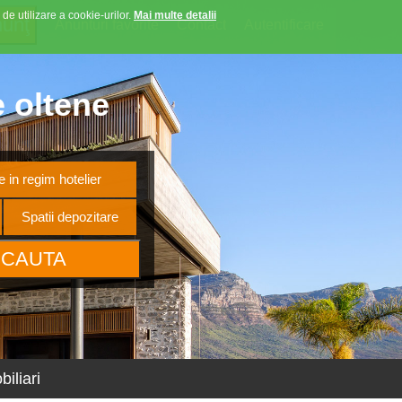
 de utilizare a cookie-urilor.
Mai multe detalii
Anunturi favorite
Contact
Autentificare
e oltene
 in regim hotelier
Spatii depozitare
iliari