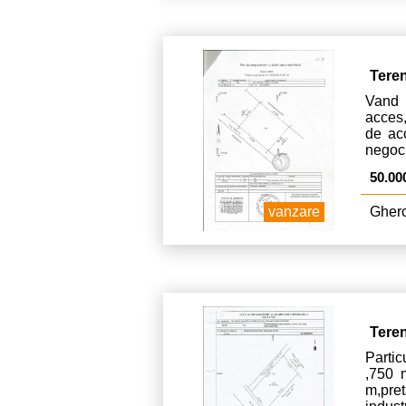
Tere
Vand 
acces
de acc
negoci
50.00
vanzare
Gherc
Tere
Partic
,750 
m,pr