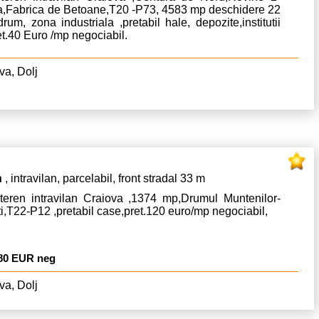
a,Fabrica de Betoane,T20 -P73, 4583 mp deschidere 22
rum, zona industriala ,pretabil hale, depozite,institutii
et.40 Euro /mp negociabil.
va, Dolj
n
, intravilan, parcelabil, front stradal 33 m
teren intravilan Craiova ,1374 mp,Drumul Muntenilor-
ti,T22-P12 ,pretabil case,pret.120 euro/mp negociabil,
80 EUR neg
va, Dolj