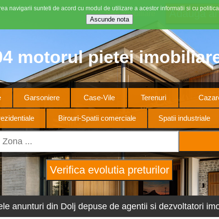
ea navigarii sunteti de acord cu modul de utilizare a acestor informatii si cu politica
Stiri imobiliare
4 motorul pietei imobiliar
e
Garsoniere
Case-Vile
Terenuri
Cazare
ezidentiale
Birouri-Spatii comerciale
Spatii industriale
ele anunturi din Dolj depuse de agentii si dezvoltatori imob