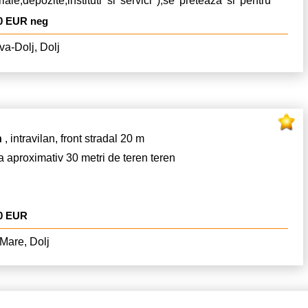
riale,depozite,instituti si servici ),se preteaza si pentru
uctie casa,utilitati gaze si curent si apa, linga teren,acte
0 EUR neg
ula cu certificat de urbanism,pret. 80 Euro/ mp , pentru
e 60.000 Euro negociabil.
va-Dolj, Dolj
n
, intravilan, front stradal 20 m
a aproximativ 30 metri de teren teren
00 EUR
Mare, Dolj