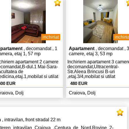
inchiriat
inchiria
partament
, decomandat , 1
Apartament
, decomandat , 
amera, etaj 1, 57 mp
camere, etaj 3, 53 mp
chiriem apartament 2 camere
Inchiriem apartament 3 camer
comandat,B-dul.1 Mai-Sara-
decomandat,Ultracentral-
cultatea de
Str.Aleea Brincusi B-uri
350
dicina,etaj.1,mobilat si utilat
,etaj.3/4,mobilat si utilat
mplet modern,Centrala
complet,lux,Centrala,AC,liber,
400 EUR
480 EUR
C,curat,liber,pret.400 Euro
Euro chiria si 480 Euro garant
iria si 400 Euro garantie.
480 Euro.
raiova, Dolj
Craiova, Dolj
n
, intravilan, front stradal 22 m
teren intravilan Craiova ,Centura de Nord,Rovine 2-