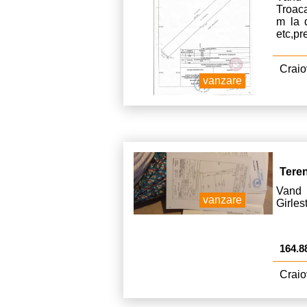
Troac
m la d
etc,pr
Craio
vanzare
Tere
Vand 
vanzare
Girles
164.8
Craio