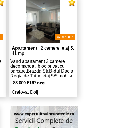
t
vanzare
3
Apartament
, 2 camere, etaj 5,
41 mp
e
Vand apartament 2 camere
decomandat, bloc privat cu
parcare,Brazda Str.B-dul Dacia
Regia de Tutun,etaj.5/5,mobilat
pret.480
si utilat complet
88.000 EUR neg
ie
,Centrala,liber,pret.88.000 Euro
negociabil.
Craiova, Dolj