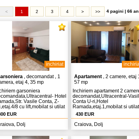
4 pagini | 66 an
<
1
2
3
4
>
>>
inchiriat
inchiria
arsoniera
, decomandat , 1
Apartament
, 2 camere, etaj 
amera, etaj 4, 35 mp
57 mp
chiriem garsoniera
Inchiriem apartament 2 camer
comandata,Ultracentral- Hotel
decomandat,Ultracentral-Vasi
mada,Str. Vasile Conta, Z-
Conta U-ri,Hotel
i,etaj.4/8 cu lift,mobilat si utilat
Ramada,etaj.1,mobilat si utilat
350
mplet ,modern,Centrala
complet,modern,Centrala,AC,li
300 EUR
430 EUR
,curat libera,pret.300 Euro
Euro chiria si 430 Euro garant
iria si 300 Euro
raiova, Dolj
Craiova, Dolj
rantie,tel.0733.912771