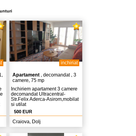
unturi
t
inchiriat
1,
Apartament
, decomandat , 3
camere, 75 mp
e
Inchiriem apartament 3 camere
le
decomandat Ultracentral-
Str.Felix Aderca-Asirom,mobilat
si utilat
ber,curat,pret.430
complet,modern,Centrala,AC,curat
500 EUR
ie.
,liber,chiria 500 Euro lunar si
500 garantie.
Craiova, Dolj