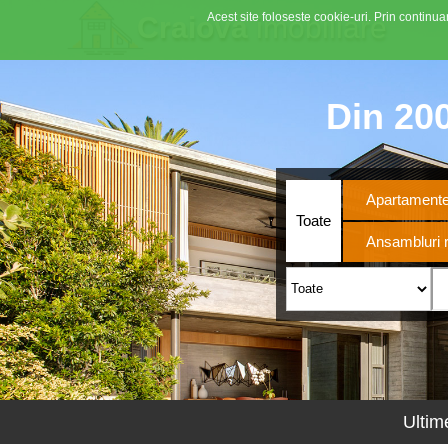
Acest site foloseste cookie-uri. Prin continuar
Craiova
imobiliare
Din 200
Apartament
Toate
Ansambluri r
Ultim