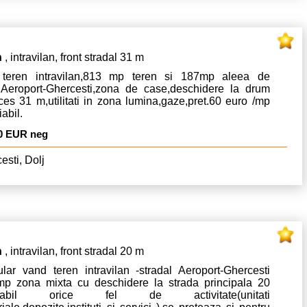
n
, intravilan, front stradal 31 m
teren intravilan,813 mp teren si 187mp aleea de
,Aeroport-Ghercesti,zona de case,deschidere la drum
es 31 m,utilitati in zona lumina,gaze,pret.60 euro /mp
abil.
0 EUR neg
esti, Dolj
n
, intravilan, front stradal 20 m
ular vand teren intravilan -stradal Aeroport-Ghercesti
mp zona mixta cu deschidere la strada principala 20
etabil orice fel de activitate(unitati