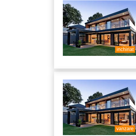
inchiriat
vanzare