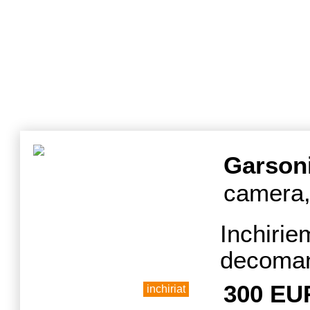
Garson
camera,
Inch
decoman
Ramada
300 EU
inchiriat