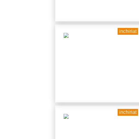
inchiriat
inchiriat