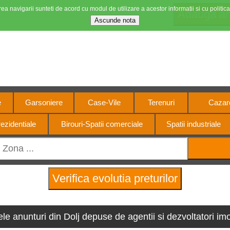
ea navigarii sunteti de acord cu modul de utilizare a acestor informatii si cu politica
Stiri imobiliare
4 motorul pietei imobiliar
e
Garsoniere
Case-Vile
Terenuri
Cazare
ezidentiale
Birouri-Spatii comerciale
Spatii industriale
ele anunturi din Dolj depuse de agentii si dezvoltatori imob