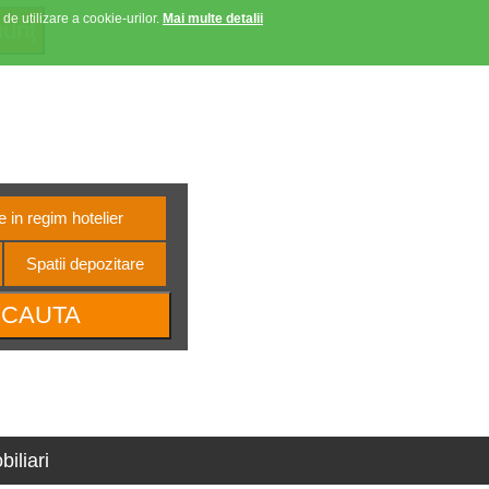
 de utilizare a cookie-urilor.
Mai multe detalii
Anunturi favorite
Contact
Autentificare
e oltene
 in regim hotelier
Spatii depozitare
iliari