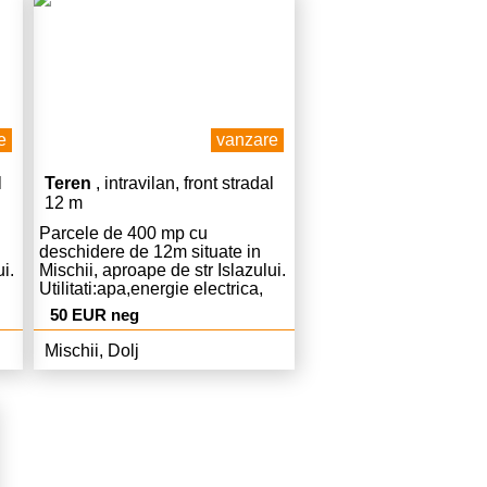
inchirierii se solicita o luna
chirie, o luna garantie si
comisionul agentiei in cuantum
de 50% din prima luna de chirie!
Pentru mai multe detalii si
programari apelati va rog
numarul de telefon & whatsapp:
e
vanzare
0787588880. Va multumim!
l
Teren
, intravilan, front stradal
12 m
Parcele de 400 mp cu
deschidere de 12m situate in
i.
Mischii, aproape de str Islazului.
Utilitati:apa,energie electrica,
gaze și canalizare in zona.
50 EUR neg
al
Acces la strada asfaltata,parțial
imprejmuit,pomi fructiferi pe
Mischii, Dolj
rod,vecini liniștiți.