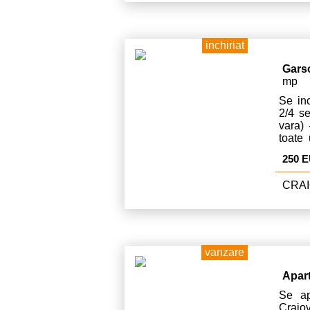
inchiriat
Gars
mp
Se inc
2/4 s
vara) 
toate
stang
250 
frigid
CRAI
vanzare
Apar
Se ap
Craio