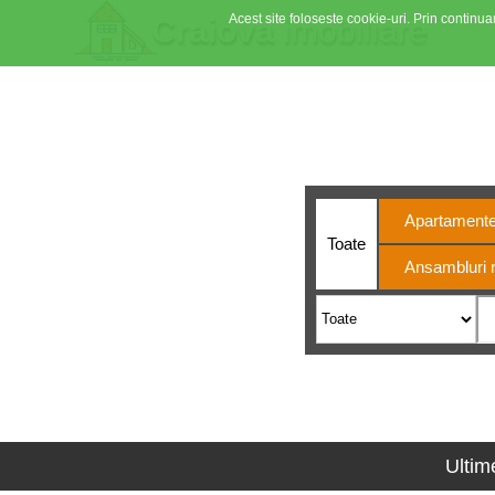
Acest site foloseste cookie-uri. Prin continuar
Craiova
imobiliare
Din 200
Apartament
Toate
Ansambluri r
Ultim