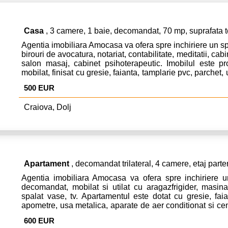
Casa
, 3 camere, 1 baie, decomandat, 70 mp, suprafata 
Agentia imobiliara Amocasa va ofera spre inchiriere un sp
birouri de avocatura, notariat, contabilitate, meditatii, ca
salon masaj, cabinet psihoterapeutic. Imobilul este pr
mobilat, finisat cu gresie, faianta, tamplarie pvc, parchet,
Casa este dotata cu aparat de aer conditionat si centrala
500 EUR
la cateva miniute de centrul orasului (Universitate, Teat
Casa poate fi folosita si ca locuinta insa cu investitia propr
Craiova, Dolj
ce priveste amenajarea unei bucatarii, a utilarii si mob
camerelor! In vederea inchirierii se solicita o luna d
comisionul agentiei in cuantum de 50% din prima luna 
detalii apelati numarul de tel si whatsapp: 0787588880. 
Apartament
, decomandat trilateral, 4 camere, etaj parte
Agentia imobiliara Amocasa va ofera spre inchiriere 
decomandat, mobilat si utilat cu aragazfrigider, masin
spalat vase, tv. Apartamentul este dotat cu gresie, faia
apometre, usa metalica, aparate de aer conditionat si cen
fi inchiriat ca locuinta sau ca spatiu de birouri, suprafata
600 EUR
mp (cu cele 3 balcoane spatioase, incluse). Pretul de 