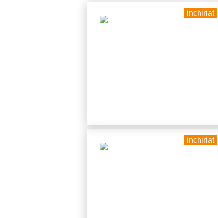
inchiriat
inchiriat