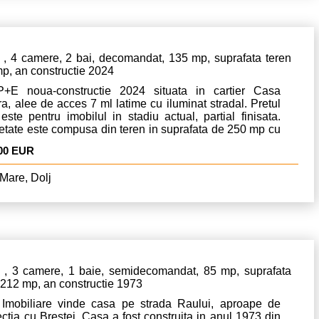
, 4 camere, 2 bai, decomandat, 135 mp, suprafata teren
p, an constructie 2024
P+E noua-constructie 2024 situata in cartier Casa
a, alee de acces 7 ml latime cu iluminat stradal. Pretul
 este pentru imobilul in stadiu actual, partial finisata.
etate este compusa din teren in suprafata de 250 mp cu
idere de 12m. Compartimentare interior:parter-living,
000 EUR
si zona de bucaratie cu iesire in terasa si etaj 3
oare cu baie. Inaltimea spatiului interior este generoaas
Mare, Dolj
m. Detalii finisaje: incalzire in pardoseala cu Ct pe gaze
rmostate programabile, acces videointerfon si porti
tizate. Utilitati:ap?,canalizare,energie electric? și gaze
le (la distanț? de 30m)
, 3 camere, 1 baie, semidecomandat, 85 mp, suprafata
 212 mp, an constructie 1973
 Imobiliare vinde casa pe strada Raului, aproape de
ectia cu Brestei. Casa a fost construita in anul 1973 din