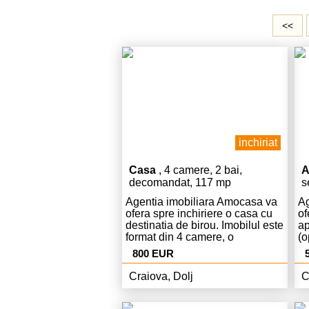
<<
inchiriat
Casa
, 4 camere, 2 bai,
A
decomandat, 117 mp
s
c
Agentia imobiliara Amocasa va
Ag
ofera spre inchiriere o casa cu
of
destinatia de birou. Imobilul este
a
format din 4 camere, o
(o
bucatarie, 2 grupuri sanitare, 2
in
800 EUR
holuri principale, 3 spatii de
ve
depozitare (2 camari + 1 beci)
or
Craiova, Dolj
C
care insumeaza o suprafata de
fi
130 mp. Casa se inchiriaza
pa
pentru activitate de birou,
me