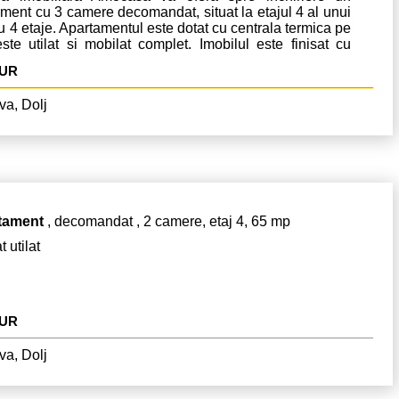
ment cu 3 camere decomandat, situat la etajul 4 al unui
u 4 etaje. Apartamentul este dotat cu centrala termica pe
ste utilat si mobilat complet. Imobilul este finisat cu
, faianta, tamplarie pvc, parchet, usa metalica si este
EUR
 cu aragaz, frigider, masina de spalat si tv. Apartamentul
e si de o boxa! In vederea inchirierii se solicita o luna
va, Dolj
rie, o luna garantie si comisionul agentiei in cuantum de
in prima luna de chirie. Pentru mai multe detalii si
amari, va rugam apelati numarul de telefon & whatsapp:
88880! Va multumim!
tament
, decomandat , 2 camere, etaj 4, 65 mp
t utilat
EUR
va, Dolj