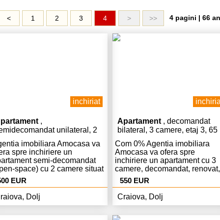
4 pagini | 66 a
<
1
2
3
4
>
>>
inchiriat
inchiria
partament
,
Apartament
, decomandat
emidecomandat unilateral, 2
bilateral, 3 camere, etaj 3, 65
amere, etaj 1, 60 mp
mp
entia imobiliara Amocasa va
Com 0% Agentia imobiliara
era spre inchiriere un
Amocasa va ofera spre
partament semi-decomandat
inchiriere un apartament cu 3
pen-space) cu 2 camere situat
camere, decomandat, renovat,
tr-un bloc din imediata
mobilat si utilat. Apartamentul
500 EUR
550 EUR
cinatate a Centrului Vechi al
este finisat cu gresie, faianta,
asului Craiova. Imobilul este
tamplarie pvc, parchet, usa
raiova, Dolj
Craiova, Dolj
nisat cu gresie, faianta,
metalica si este dotat cu
rchet, tamplarie pvc, usa
apometre, cablu tv, internet
talica si este dotat cu
(cablu si wi-fi) in fiecare