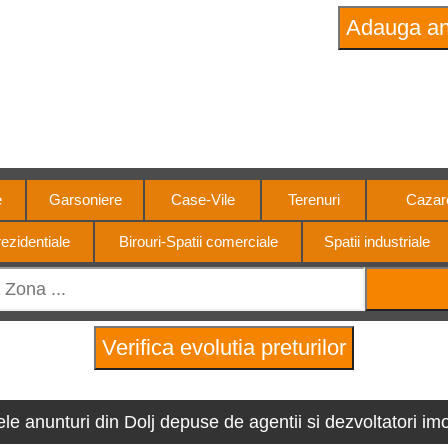
Stiri imobiliare
4 motorul pietei imobiliar
e
Garsoniere
Case-Vile
Terenuri
Cazare
ezidentiale
Birouri-Spatii comerciale
Spatii industriale
ele anunturi din Dolj depuse de agentii si dezvoltatori imob