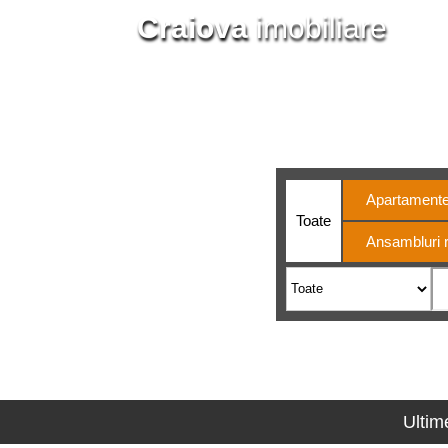
Craiova
imobiliare
Din 200
Apartament
Toate
Ansambluri r
Ultim