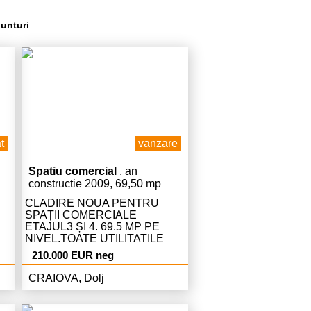
nunturi
t
vanzare
Spatiu comercial
, an
constructie 2009, 69,50 mp
CLADIRE NOUA PENTRU
SPAȚII COMERCIALE
ETAJUL3 ȘI 4. 69.5 MP PE
NIVEL.TOATE UTILITATILE
TEL 0722249321 SE POATE
210.000 EUR neg
DEZMEMBRA IN 2 CORPURI
CRAIOVA, Dolj