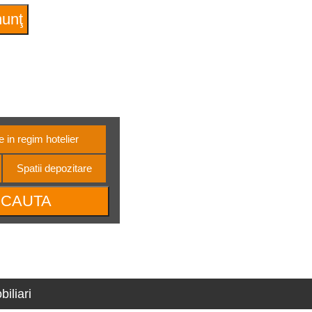
Anunturi favorite
Contact
Autentificare
e oltene
 in regim hotelier
Spatii depozitare
iliari