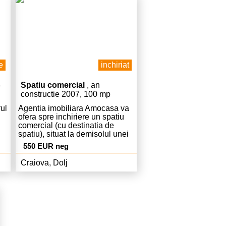
.
i
e
inchiriat
3
Spatiu comercial
, an
constructie 2007, 100 mp
rul
Agentia imobiliara Amocasa va
ofera spre inchiriere un spatiu
comercial (cu destinatia de
spatiu), situat la demisolul unei
cladiri in zona Bacriz-Gara.
550 EUR neg
Imobilul are o suprafata de
100mp, este finisat cu gresie,
Craiova, Dolj
faianta, tamplarie pvc si este
dotat cu apometre, internet si
centrala termica. Intrarea este
direct din strada, spatiul este
disponibil. In vederea inchirierii
se solicita o luna chirie, o luna
garantie si comisionul agentiei