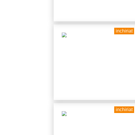
inchiriat
inchiriat