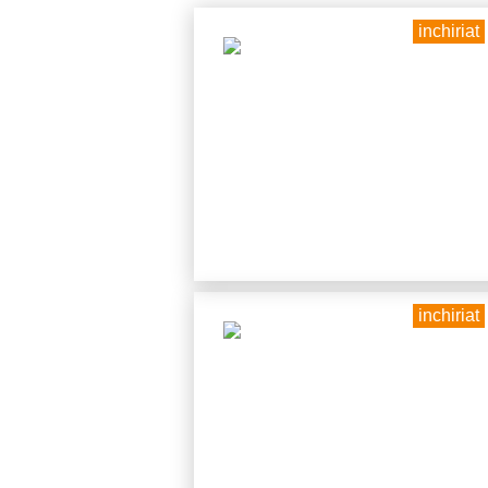
inchiriat
inchiriat