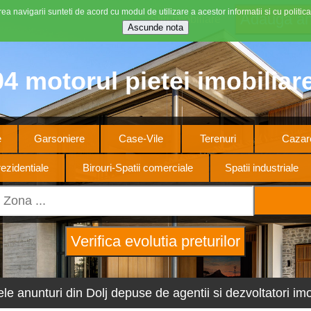
ea navigarii sunteti de acord cu modul de utilizare a acestor informatii si cu politica
Stiri imobiliare
4 motorul pietei imobiliar
e
Garsoniere
Case-Vile
Terenuri
Cazare
ezidentiale
Birouri-Spatii comerciale
Spatii industriale
ele anunturi din Dolj depuse de agentii si dezvoltatori imob