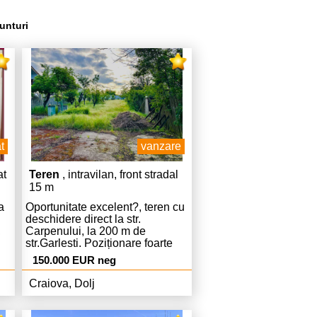
unturi
t
vanzare
at
Teren
, intravilan, front stradal
15 m
a
Oportunitate excelent?, teren cu
deschidere direct la str.
,
Carpenului, la 200 m de
str.Garlesti. Poziționare foarte
bun? și acces direct la drum
150.000 EUR neg
principal asfaltat. Suprafata
generoasa de 625 mp si
Craiova, Dolj
deschidere de 15 m, vecintati
e
case de locuit. Dispune de
racord la energie electrica si