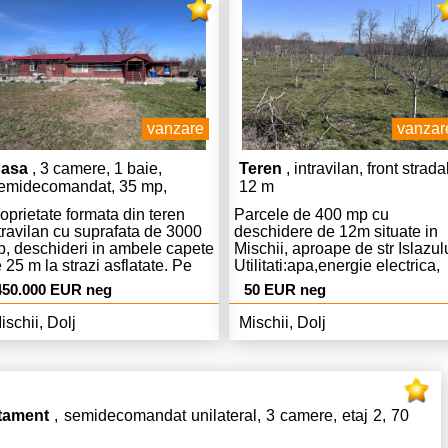
0 m.
inchirierii se solicita o luna
chirie, o luna garantie si
comisionul agentiei in cuantu
de 50% din prima luna de chiri
Pentru mai multe detalii si
programari apelati va rog
numarul de telefon & whatsap
vanzare
vanzar
0787588880. Va multumim!
asa
, 3 camere, 1 baie,
Teren
, intravilan, front strada
emidecomandat, 35 mp,
12 m
uprafata teren 3.000 mp, an
oprietate formata din teren
Parcele de 400 mp cu
onstructie 2020
travilan cu suprafata de 3000
deschidere de 12m situate in
, deschideri in ambele capete
Mischii, aproape de str Islazulu
 25 m la strazi asflatate. Pe
Utilitati:apa,energie electrica,
ren se gasesc 2 constructii din
gaze și canalizare in zona.
450.000 EUR neg
50 EUR neg
mn, una cu 2 camere si baie
Acces la strada asfaltata,parți
 foisor si gratar. Utilitati
imprejmuit,pomi fructiferi pe
ischii, Dolj
Mischii, Dolj
cordate la teren:curent trifazic,
rod,vecini liniștiți.
a si put forat , canalizare si
ze. Deasemenea, pe teren
nt cultivati 120 de pomi
uctiferi. Terenul este imprejmuit
tament
, semidecomandat unilateral, 3 camere, etaj 2, 70
 amenajat cu alei betonate. In
ropriere este parcul si statie