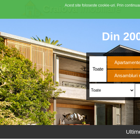
Acest site foloseste cookie-uri. Prin continuar
Craiova
imobiliare
Din 200
Apartament
Toate
Ansambluri r
Ultim