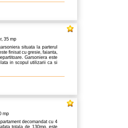
va rugam apelati la numarul de
er, 35 mp
rsoniera situata la parterul
ste finisat cu gresie, faianta,
repartitoare. Garsoniera este
ata in scopul utilizarii ca si
nta! In vederea inchirierii se
entiei in cuantum de 50% din
ari apelati va rog numarul de
30 mp
 apartament decomandat cu 4
rafata totala de 130mp, este