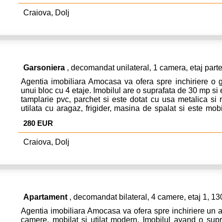
functie de utilitate si perioada. Pentru mai multe detalii 
Craiova, Dolj
telefon afisat! Va multumim!
Garsoniera
, decomandat unilateral, 1 camera, etaj part
Agentia imobiliara Amocasa va ofera spre inchiriere o ga
unui bloc cu 4 etaje. Imobilul are o suprafata de 30 mp si e
tamplarie pvc, parchet si este dotat cu usa metalica si 
utilata cu aragaz, frigider, masina de spalat si este mobil
cabinet masaj terapeutic dar se poate inchiria si ca locui
280 EUR
solicita o luna chirie, o luna garantie si comisionul ag
prima luna de chirie. Pentru mai multe detalii si program
Craiova, Dolj
tel & whatsapp: 0787588880! Va multumim!
Apartament
, decomandat bilateral, 4 camere, etaj 1, 1
Agentia imobiliara Amocasa va ofera spre inchiriere un
camere, mobilat si utilat modern. Imobilul avand o sup