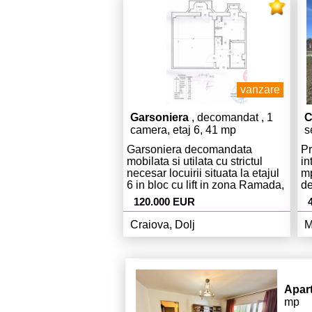
20
vanzare
Garsoniera
, decomandat , 1
C
camera, etaj 6, 41 mp
s
s
Garsoniera decomandata
Pr
c
mobilata si utilata cu strictul
in
necesar locuirii situata la etajul
mp
6 in bloc cu lift in zona Ramada,
de
vis-a-vis de Teatrul National, la
te
120.000 EUR
cateva minute de mers pe jos de
le
Universitate, Primarie, Centrul
cu
Craiova, Dolj
M
vechi, Curtea de Apel si alte
ra
institutii publice. Garsoniera are
ap
centrala termica proprie, doua
ga
balcoane si se vinde inchiriata.
su
Vizitarea se programeaza in
fr
Apar
functie de programul chiriasului,
si
mp
dupa achitarea tarifului de
ap