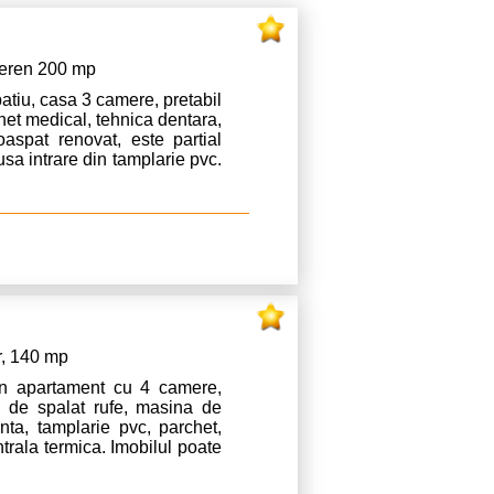
teren 200 mp
atiu, casa 3 camere, pretabil
binet medical, tehnica dentara,
oaspat renovat, este partial
 usa intrare din tamplarie pvc.
 termica pe gaz. Casa se afla
ru, Primarie, Centrul Vechi).
ie a viitorului chirias in ceea
ilarii acesteia, respectiv a
e chirie, o luna garantie si
de chirie! Pentru mai multe
Va multumim!
r, 140 mp
un apartament cu 4 camere,
a de spalat rufe, masina de
nta, tamplarie pvc, parchet,
trala termica. Imobilul poate
 fiind destul de generoasa 140
750 euro este negociabil in