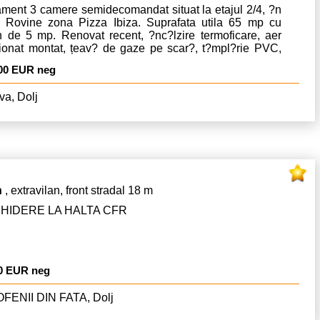
 autobuz.
ament 3 camere semidecomandat situat la etajul 2/4, ?n
er Rovine zona Pizza Ibiza. Suprafata utila 65 mp cu
n de 5 mp. Renovat recent, ?nc?lzire termoficare, aer
ționat montat, țeav? de gaze pe scar?, t?mpl?rie PVC,
n ?nchis ?n PVC, bloc izolat termic. Se vinde mobilat.
00 EUR neg
uctie bloc 1980.
va, Dolj
n
, extravilan, front stradal 18 m
HIDERE LA HALTA CFR
0 EUR neg
FENII DIN FATA, Dolj