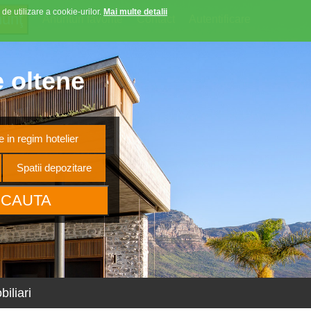
 de utilizare a cookie-urilor.
Mai multe detalii
Anunturi favorite
Contact
Autentificare
e oltene
 in regim hotelier
Spatii depozitare
iliari