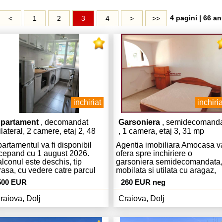
4 pagini | 66 an
<
1
2
3
4
>
>>
inchiriat
inchiria
partament
, decomandat
Garsoniera
, semidecomand
ilateral, 2 camere, etaj 2, 48
, 1 camera, etaj 3, 31 mp
p
artamentul va fi disponibil
Agentia imobiliara Amocasa v
cepand cu 1 august 2026.
ofera spre inchiriere o
lconul este deschis, tip
garsoniera semidecomandata
rasa, cu vedere catre parcul
mobilata si utilata cu aragaz,
 la Mercur. Nu este
frigider, televizor si masina de
500 EUR
260 EUR neg
sponibila parcare la
spalat. Imobilul este finisat cu
oprietate. Parcarile din zona
gresie, faianta, tamplarie pvc,
raiova, Dolj
Craiova, Dolj
nt publice, dar cu plata per
parchet, usa metalica si este
a. Parcare cu abonament
dotat cu apometre, repartitoar
nar/anual exista in zona, dar la
si aer conditionat. In vederea