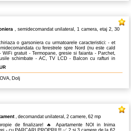
oniera
, semidecomandat unilateral, 1 camera, etaj 2, 30
hiriaza o garsoniera cu urmatoarele caracteristici: - et
emidecomandata cu ferestrele spre Nord (nu este cald
- WiFi gratuit - Termopane, gresie si faianta - Parchet,
 usile schimbate - AC, TV LCD - Balcon cu rafturi in
a si dreapta (zona de fumat) - Masina de spalat rufe,
EUR
er, cuptor cu microunde
OVA, Dolj
tament
, decomandat unilateral, 2 camere, 62 mp
ropie de finalizare! 🔥 Apartamente NOI in Inima
vei - cu PARCARI PROPRII !!! ✅ 2 si 3 camere de la 62