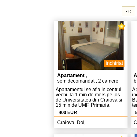
<<
inchiriat
Apartament
,
A
semidecomandat , 2 camere,
b
etaj 2, 42 mp
m
Apartamentul se afla in centrul
Ap
vechi, la 1 min de mers pe jos
in
de Universitatea din Craiova si
Ba
15 min de UMF. Primaria,
te
Prefectuar si alte institutii
de
400 EUR
publice se afla in zona. Este
di
posibila parcarea publica contra
pr
Craiova, Dolj
C
cost cu rezervare de la Primarie.
su
Apartamentul va fi disponibil
or
incepand cu 1 iulie 2026.
lu