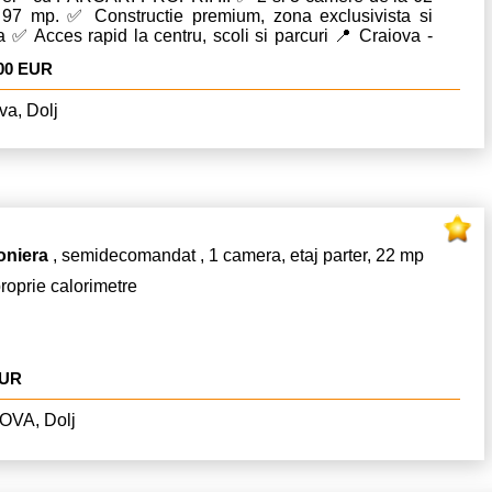
 97 mp. ✅ Constructie premium, zona exclusivista si
ita ✅ Acces rapid la centru, scoli si parcuri 📍 Craiova -
centrala- Zona Vivien , C-tin Brancusi 💼 Ideal pentru
000 EUR
 sau investitie profitabila! 📞 Suna acum pentru detalii si
nari: ;0766375691 ⏰ Numar limitat de apartamente
va, Dolj
ibile - rezerva-l pe al tau astazi! Pret : 2.300 euro / mp.
TVA !!! Comision cumparator 0%
oniera
, semidecomandat , 1 camera, etaj parter, 22 mp
roprie calorimetre
EUR
OVA, Dolj