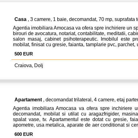
Casa
, 3 camere, 1 baie, decomandat, 70 mp, suprafata 
Agentia imobiliara Amocasa va ofera spre inchiriere un sp
birouri de avocatura, notariat, contabilitate, meditatii, ca
salon masaj, cabinet psihoterapeutic. Imobilul este pr
mobilat, finisat cu gresie, faianta, tamplarie pvc, parchet,
Casa este dotata cu aparat de aer conditionat si centrala
500 EUR
la cateva miniute de centrul orasului (Universitate, Teat
Casa poate fi folosita si ca locuinta insa cu investitia propr
Craiova, Dolj
ce priveste amenajarea unei bucatarii, a utilarii si mob
camerelor! In vederea inchirierii se solicita o luna d
comisionul agentiei in cuantum de 50% din prima luna 
detalii apelati numarul de tel si whatsapp: 0787588880. 
Apartament
, decomandat trilateral, 4 camere, etaj parte
Agentia imobiliara Amocasa va ofera spre inchiriere 
decomandat, mobilat si utilat cu aragazfrigider, masin
spalat vase, tv. Apartamentul este dotat cu gresie, faia
apometre, usa metalica, aparate de aer conditionat si cen
fi inchiriat ca locuinta sau ca spatiu de birouri, suprafata
600 EUR
mp (cu cele 3 balcoane spatioase, incluse). Pretul de 