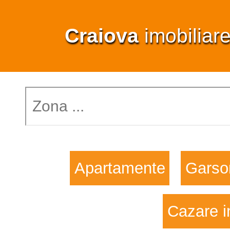
Craiova
imobiliar
Apartamente
Garso
Cazare i