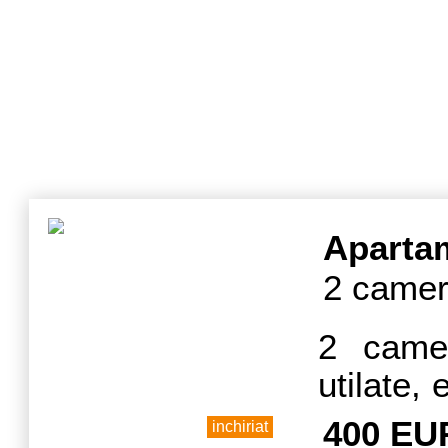
Aparta
2 camer
2 camer
utilate, 
AC.
400 EU
inchiriat