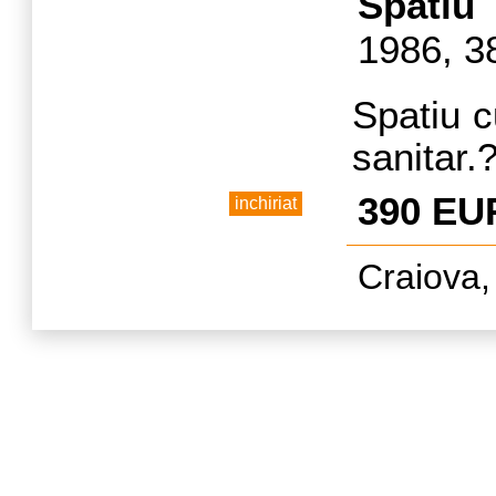
a
Spatiu
dispon
1986, 3
vizitar
Pentru
Spatiu c
contacta
sanitar.
Acces di
390 EU
inchiriat
300 m de
Craiova,
Destinaț
salon.