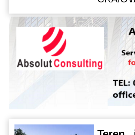
d
Teren
, 