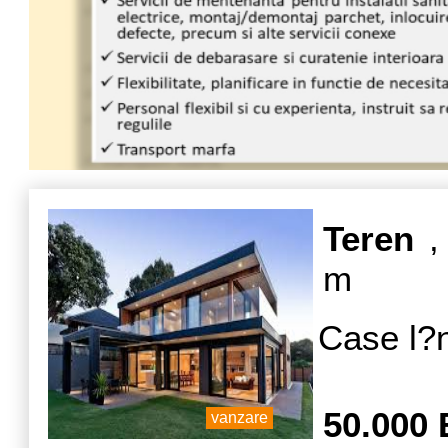
Teren
, 
m
Case l?n
50.000
vanzare