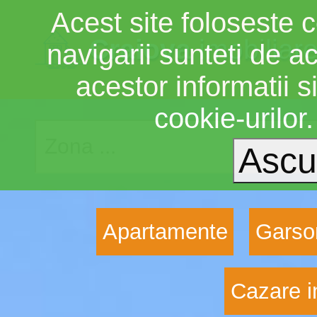
Acest site foloseste c
Craiova
imobiliar
navigarii sunteti de a
acestor informatii si
cookie-urilor
Apartamente
Garso
Cazare i