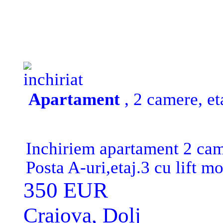
inchiriat
Apartament
, 2 camere, et
Inchiriem apartament 2 ca
Posta A-uri,etaj.3 cu lift m
modern,Centrala,AC,curat,li
350 EUR
Euro garantie.
Craiova, Dolj