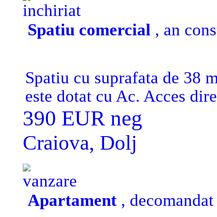
inchiriat
Spatiu comercial
, an cons
Spatiu cu suprafata de 38 mp
este dotat cu Ac. Acces dire
de intrarea in Piata centrala
390 EUR neg
salon, sala gimnastica, masa
Craiova, Dolj
vanzare
Apartament
, decomandat ,