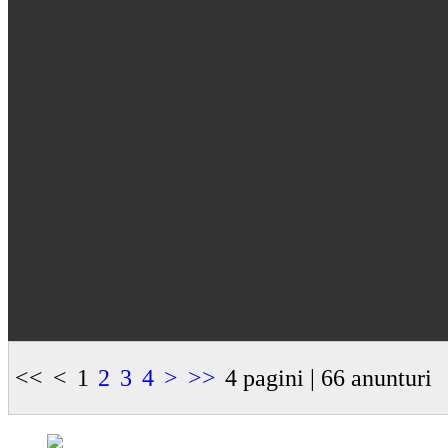
<<
<
1
2
3
4
>
>>
4 pagini | 66 anunturi