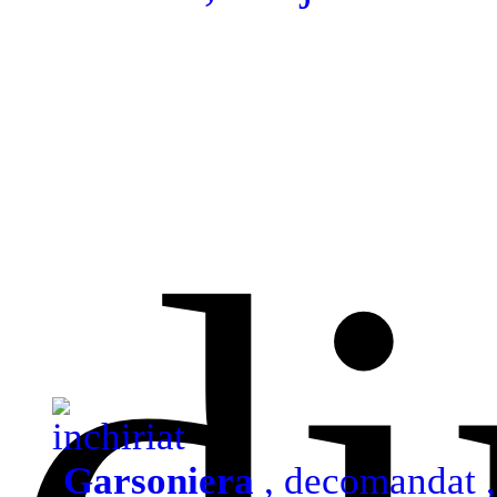
di
inchiriat
Garsoniera
, decomandat ,