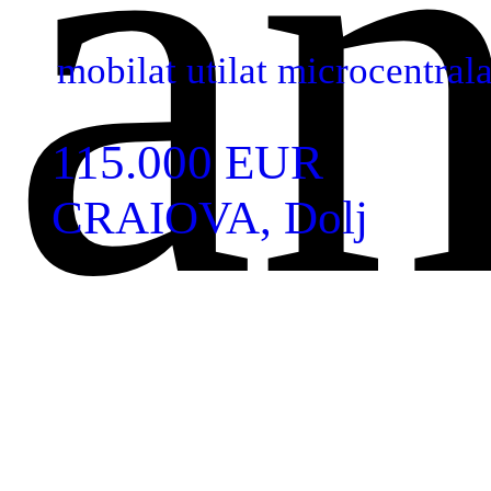
an
mobilat utilat microcentrala
115.000 EUR
CRAIOVA, Dolj