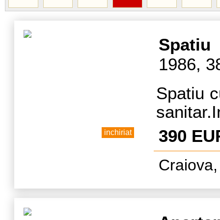
Spatiu
1986, 3
Spatiu c
sanitar.
Ac. Acc
390 EU
inchiriat
Golesti,
Craiova,
central
birouri
masaj.