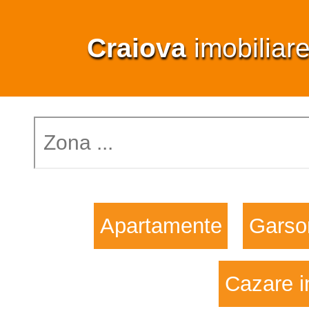
Craiova
imobiliar
Apartamente
Garso
Cazare i