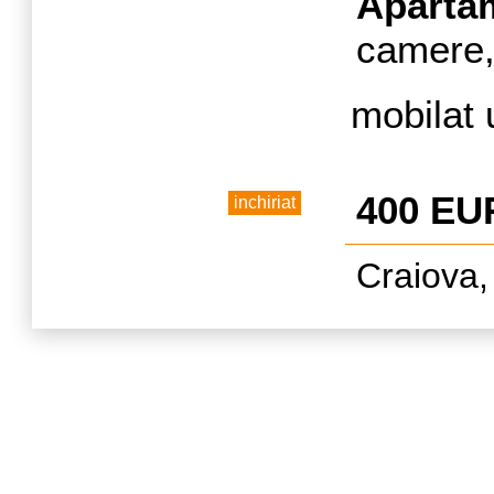
a
Aparta
camere, 
mobilat 
400 EU
inchiriat
Craiova,