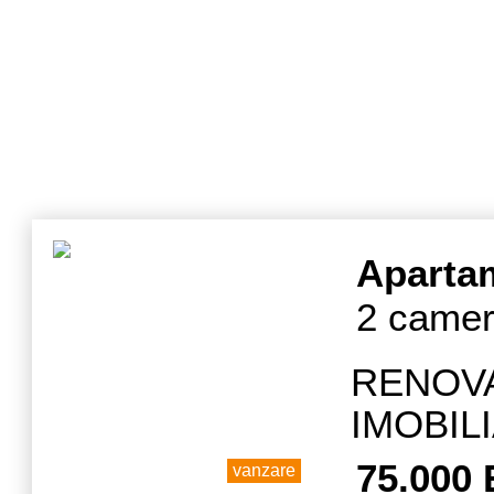
Aparta
2 camere
RENOV
IMOBIL
doua ca
75.000
vanzare