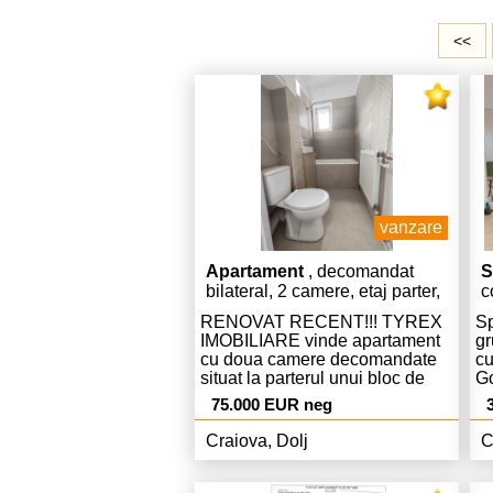
<<
vanzare
Apartament
, decomandat
S
bilateral, 2 camere, etaj parter,
c
40 mp
RENOVAT RECENT!!! TYREX
Sp
IMOBILIARE vinde apartament
gr
cu doua camere decomandate
cu
situat la parterul unui bloc de
Go
caramida, fara balcon, cu
Pi
75.000 EUR neg
imbunatatiri (termopane, usa
co
metalica, repartitoare, gresie,
Craiova, Dolj
C
faianta, parchet). Apartamentul
este disponibil imediat. Program
de vizitare: luni-vineri 09.00-