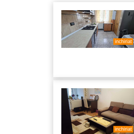
inchiriat
inchiriat