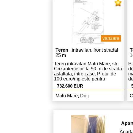
16.00 Pentru programarea
vizitarii contactati agentia la
0745764996.
vanzare
Teren
, intravilan, front stradal
T
25 m
1
Teren intravilan Malu Mare, str.
Pa
Crizantemelor, la 50 m de strada
de
asfaltata, intre case. Pretul de
ma
100 euro/mp este pentru
de
vanzarea integrala a
sp
732.600 EUR
terenului.Terenul se poate
co
parcela in suprafete diverse, la
Malu Mare, Dolj
C
cererea cumparatorului
interesat, la un pret mai mare pe
care il vom stabili ulterior in
functie de suprafata dorita. Fara
comision la cumparare!
Apar
Apart