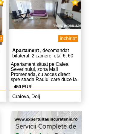
t
inchiriat
2
Apartament
, decomandat
bilateral, 2 camere, etaj 6, 60
mp
Apartament situat pe Calea
Severinului, zona Mall
Promenada, cu acces direct
spre strada Raului care duce la
iesirea spre Podari.
450 EUR
si
Apartamentul se afla in bloc nou
e
construit (2022-2023) si
Craiova, Dolj
a.
beneficiaza de parcare privata.
Apartamentul este disponibil.