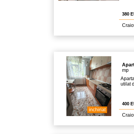
380 
Craio
Apar
mp
Apart
utilat 
400 
inchiriat
Craio