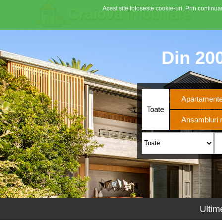
Acest site foloseste cookie-uri. Prin continuar
Craiova
imobiliare
Din 200
Apartament
Toate
Ansambluri r
Ultim