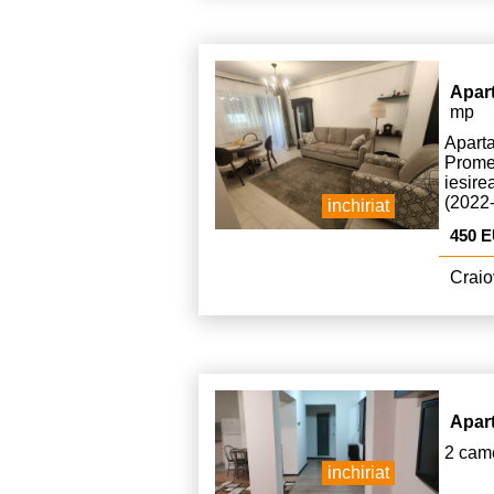
Apar
mp
Apar
Prome
iesire
(2022
inchiriat
este d
450 
Craio
Apar
2 came
inchiriat