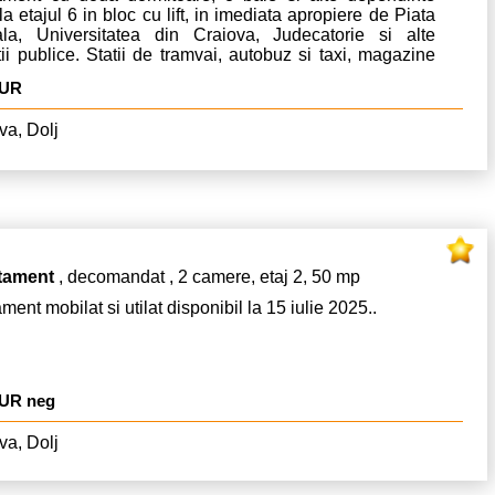
 la etajul 6 in bloc cu lift, in imediata apropiere de Piata
ala, Universitatea din Craiova, Judecatorie si alte
utii publice. Statii de tramvai, autobuz si taxi, magazine
tare, farmacii si banci.
EUR
va, Dolj
tament
, decomandat , 2 camere, etaj 2, 50 mp
ment mobilat si utilat disponibil la 15 iulie 2025..
EUR neg
va, Dolj