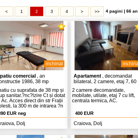
4 pagini | 66 an
<
1
2
3
4
>
>>
inchiriat
inchiria
patiu comercial
, an
Apartament
, decomandat
onstructie 1986, 38 mp
bilateral, 2 camere, etaj 7, 60
mp
atiu cu suprafata de 38 mp și
2 camere decomandate,
up sanitar.?nc?lzire Ct și dotat
mobilate, utilate, etaj 7 cu lift,
 Ac. Acces direct din str Frații
centrala termica, AC.
lesti, la 300 m de intrarea ?n
ața central?. Destinație spațiu
390 EUR neg
400 EUR
mercial, birouri, salon.
raiova, Dolj
Craiova, Dolj