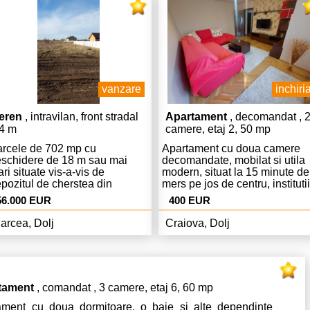
vanzare
inchiria
eren
, intravilan, front stradal
Apartament
, decomandat , 
4 m
camere, etaj 2, 50 mp
rcele de 702 mp cu
Apartament cu doua camere
schidere de 18 m sau mai
decomandate, mobilat si utila
ri situate vis-a-vis de
modern, situat la 15 minute de
pozitul de cherstea din
mers pe jos de centru, institutii
atele Avicola- Metro. Fara
publice, scoli si gradinite. In
56.000 EUR
400 EUR
mision de la cumparator.
zona se afla Unitatea Militara 
Politia Romana. Pentru vizitar
arcea, Dolj
Craiova, Dolj
si alte detalii contactati agenti
tament
, comandat , 3 camere, etaj 6, 60 mp
ament cu doua dormitoare, o baie si alte dependinte