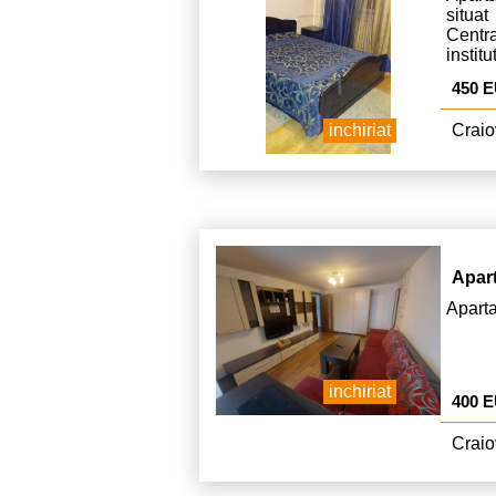
situat
Centr
instit
alimen
450 
inchiriat
Craio
Apar
Aparta
inchiriat
400 
Craio