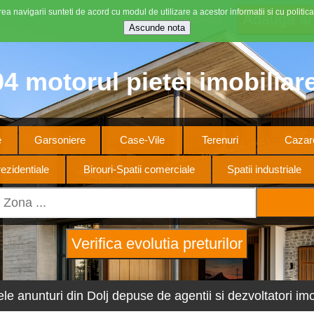
ea navigarii sunteti de acord cu modul de utilizare a acestor informatii si cu politica
Stiri imobiliare
4 motorul pietei imobiliar
e
Garsoniere
Case-Vile
Terenuri
Cazare
ezidentiale
Birouri-Spatii comerciale
Spatii industriale
ele anunturi din Dolj depuse de agentii si dezvoltatori imob