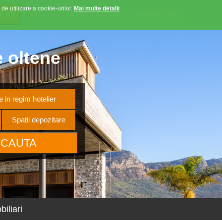
 de utilizare a cookie-urilor.
Mai multe detalii
Anunturi favorite
Contact
Autentificare
e oltene
 in regim hotelier
Spatii depozitare
iliari