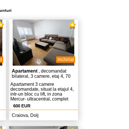
unturi
t
inchiriat
Apartament
, decomandat
bilateral, 3 camere, etaj 4, 70
mp
Apartament 3 camere
decomandate, situat la etajul 4,
intr-un bloc cu lift, in zona
Mercur- ultracentral, complet
mobilat si utilat.
600 EUR
Craiova, Dolj