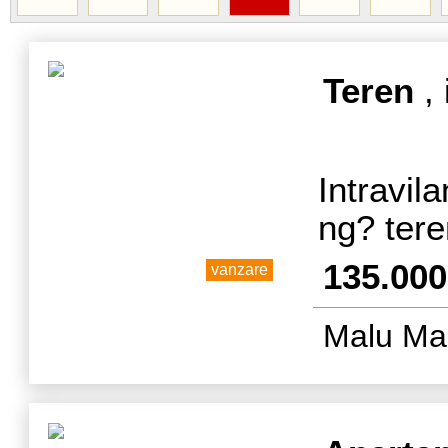
Teren
, 
Intravi
ng? ter
135.00
vanzare
Malu Mar