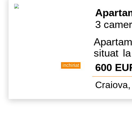
d
Aparta
3 camer
Apartam
situat la
in zona 
600 EU
inchiriat
mobilat s
Craiova,