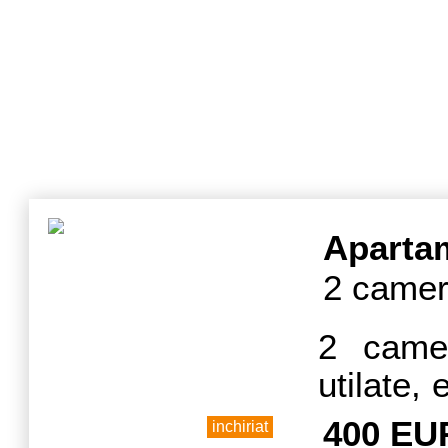
contacta
Aparta
2 camer
2 camer
utilate, 
AC.
400 EU
inchiriat