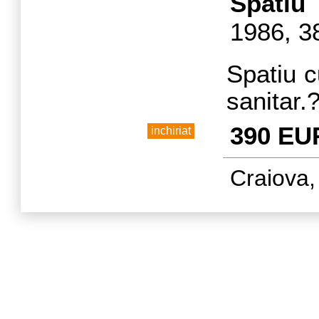
a
Spatiu
dispon
1986, 3
vizitar
Pentru
Spatiu c
contacta
sanitar.
Acces di
390 EU
inchiriat
300 m de
Craiova,
Destinaț
salon.