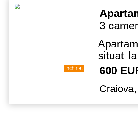
d
Aparta
3 camer
Apartam
situat la
in zona 
600 EU
inchiriat
mobilat s
Craiova,