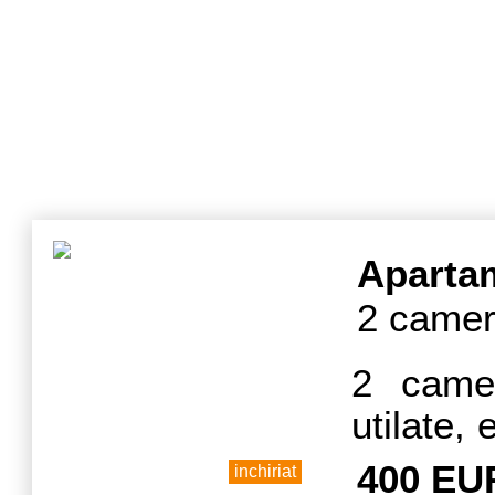
Aparta
2 camer
2 camer
utilate, 
AC.
400 EU
inchiriat