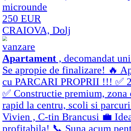
microunde
250 EUR
CRAIOVA, Dolj
vanzare
Apartament
, decomandat unil
Se apropie de finalizare! 🔥 
cu PARCARI PROPRII !!! ✅ 2 s
✅ Constructie premium, zona ex
rapid la centru, scoli si parcu
Vivien , C-tin Brancusi 💼 Idea
profitabila! 📞 Suna acum pent