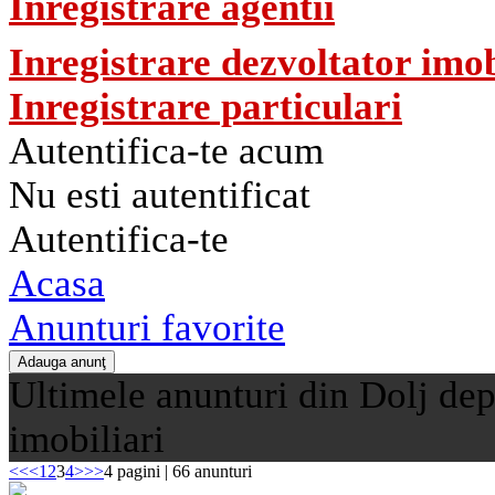
Inregistrare agentii
Inregistrare dezvoltator imob
Inregistrare particulari
Autentifica-te acum
Nu esti autentificat
Autentifica-te
Acasa
Anunturi favorite
Ultimele anunturi din Dolj dep
imobiliari
<<
<
1
2
3
4
>
>>
4 pagini | 66 anunturi