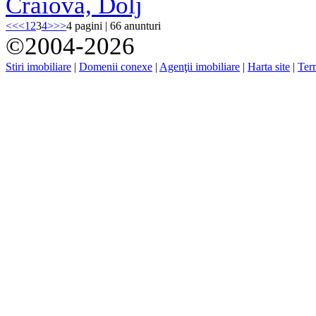
Craiova, Dolj
<<
<
1
2
3
4
>
>>
4 pagini | 66 anunturi
©2004-2026
Stiri imobiliare
|
Domenii conexe
|
Agenţii imobiliare
|
Harta site
|
Term