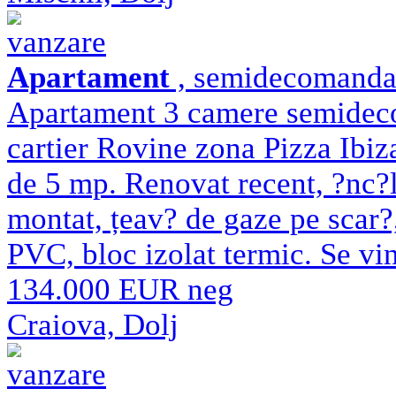
vanzare
Apartament
, semidecomandat 
Apartament 3 camere semidecom
cartier Rovine zona Pizza Ibiz
de 5 mp. Renovat recent, ?nc?l
montat, țeav? de gaze pe scar?
PVC, bloc izolat termic. Se vi
134.000 EUR neg
Craiova, Dolj
vanzare