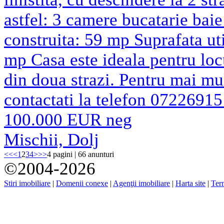
astfel: 3 camere bucatarie baie
construita: 59 mp Suprafata ut
mp Casa este ideala pentru locu
din doua strazi. Pentru mai mul
contactati la telefon 0722691
100.000 EUR neg
Mischii, Dolj
<<
<
1
2
3
4
>
>>
4 pagini | 66 anunturi
©2004-2026
Stiri imobiliare
|
Domenii conexe
|
Agenţii imobiliare
|
Harta site
|
Term