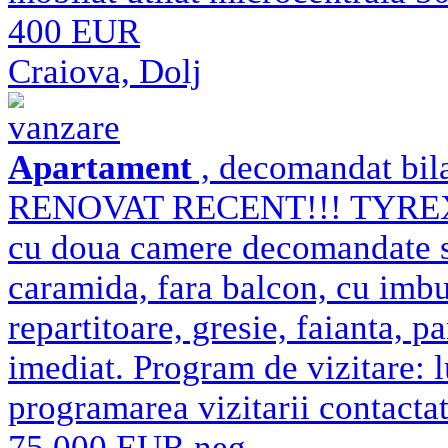
400 EUR
Craiova, Dolj
vanzare
Apartament
, decomandat bila
RENOVAT RECENT!!! TYREX 
cu doua camere decomandate si
caramida, fara balcon, cu imbu
repartitoare, gresie, faianta, 
imediat. Program de vizitare: 
programarea vizitarii contacta
75.000 EUR neg