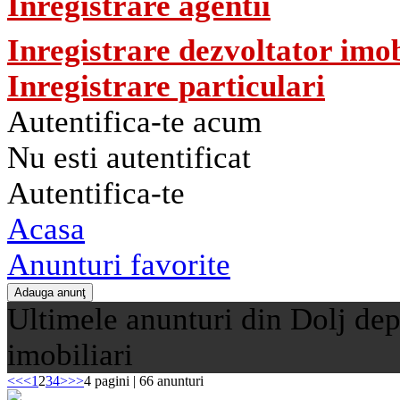
Inregistrare agentii
Inregistrare dezvoltator imob
Inregistrare particulari
Autentifica-te acum
Nu esti autentificat
Autentifica-te
Acasa
Anunturi favorite
Ultimele anunturi din Dolj dep
imobiliari
<<
<
1
2
3
4
>
>>
4 pagini | 66 anunturi