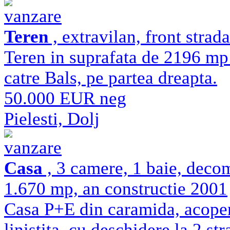
vanzare
Teren
, extravilan, front strad
Teren in suprafata de 2196 mp 
catre Bals, pe partea dreapta.
50.000 EUR neg
Pielesti, Dolj
vanzare
Casa
, 3 camere, 1 baie, deco
1.670 mp, an constructie 2001
Casa P+E din caramida, acoperi
linistita, cu deschidere la 2 s