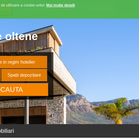
 de utilizare a cookie-urilor.
Mai multe detalii
Anunturi favorite
Contact
Autentificare
e oltene
 in regim hotelier
Spatii depozitare
iliari