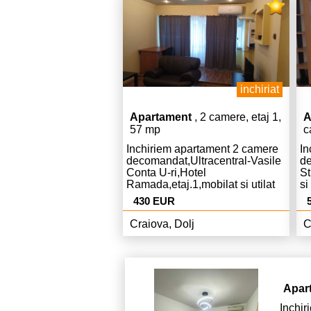
inchiriat
Apartament
, 2 camere, etaj 1,
A
57 mp
c
Inchiriem apartament 2 camere
In
decomandat,Ultracentral-Vasile
de
Conta U-ri,Hotel
St
Ramada,etaj.1,mobilat si utilat
si
complet,modern,Centrala,AC,liber,cur
co
430 EUR
Euro chiria si 430 Euro garantie.
,l
50
Craiova, Dolj
C
Apar
Inchi