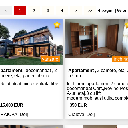
4 pagini | 66 an
<
1
2
3
4
>
>>
vanzare
inchiria
partament
, decomandat , 2
Apartament
, 2 camere, etaj 
amere, etaj parter, 50 mp
57 mp
bilat utilat microcentrala liber
Inchiriem apartament 2 camer
decomandat Cart.,Rovine-Pos
A-uri,etaj.3 cu lift
modern,mobilat si utilat compl
modern,Centrala,AC,curat,libe
115.000 EUR
350 EUR
Euro chiria si 350 Euro garant
RAIOVA, Dolj
Craiova, Dolj