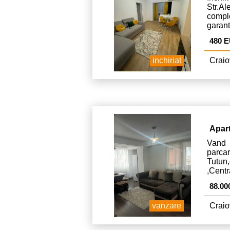
Str.A
comple
garant
480 
inchiriat
Craio
Apar
Vand 
par
Tutu
,Centr
88.00
vanzare
Craio