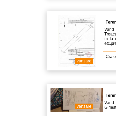
Tere
Vand 
Troac
m la d
etc,pr
Craio
vanzare
Tere
Vand 
vanzare
Girles