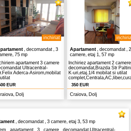
inchiriat
inchiria
partament
, decomandat , 3
Apartament
, decomandat , 
amere, 75 mp
camere, etaj 1, 57 mp
chiriem apartament 3 camere
Inchiriez apartament 2 camere
comandat Ultracentral-
decomandat,Brazda Str Paltin
r.Felix Aderca-Asirom,mobilat
K-uri,etaj.1/4 mobilat si utilat
 utilat
complet,Centrala,AC,liber,cura
at,pret.430
mplet,modern,Centrala,AC,curat
Euro chiria si 350 Euro garant
500 EUR
350 EUR
iber,chiria 500 Euro lunar si
0 garantie.
raiova, Dolj
Craiova, Dolj
tament
, decomandat , 3 camere, etaj 3, 53 mp
riem apartament 3 camere decomandat,Ultracentral-