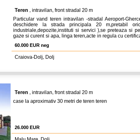
Teren
, intravilan, front stradal 20 m
Particular vand teren intravilan -stradal Aeroport-Ghe
deschidere la strada principala 20 m,pretabil orice
industriale,depozite,instituti si servici ),se preteaza si pe
gaze si curent si apa, linga teren,acte in regula cu certifi
mp , pentru vanzare 60.000 Euro negociabil.
60.000 EUR neg
Craiova-Dolj, Dolj
Teren
, intravilan, front stradal 20 m
case la aproximativ 30 metri de teren teren
26.000 EUR
Malu Mare, Dolj