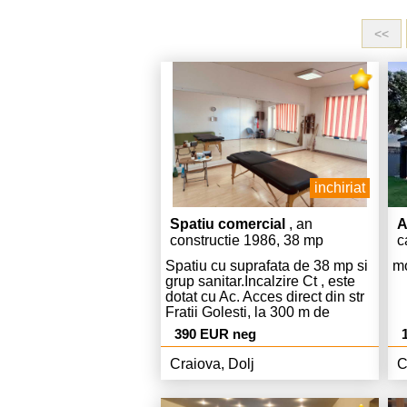
<<
inchiriat
Spatiu comercial
, an
A
constructie 1986, 38 mp
c
Spatiu cu suprafata de 38 mp si
mo
grup sanitar.Incalzire Ct , este
dotat cu Ac. Acces direct din str
Fratii Golesti, la 300 m de
intrarea in Piata centrala.
390 EUR neg
Destinatie comercial, birouri,
salon, sala gimnastica, masaj.
Craiova, Dolj
C