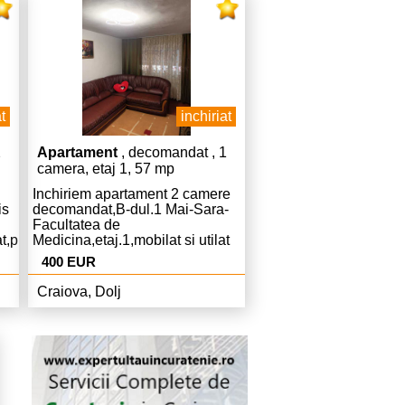
t
inchiriat
2
Apartament
, decomandat , 1
camera, etaj 1, 57 mp
Inchiriem apartament 2 camere
is
decomandat,B-dul.1 Mai-Sara-
Facultatea de
t,pret.350
Medicina,etaj.1,mobilat si utilat
ie.
complet modern,Centrala
400 EUR
,AC,curat,liber,pret.400 Euro
chiria si 400 Euro garantie.
Craiova, Dolj