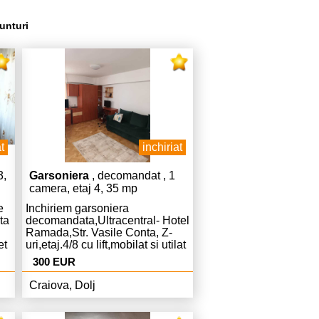
unturi
t
inchiriat
3,
Garsoniera
, decomandat , 1
camera, etaj 4, 35 mp
e
Inchiriem garsoniera
ta
decomandata,Ultracentral- Hotel
Ramada,Str. Vasile Conta, Z-
et
uri,etaj.4/8 cu lift,mobilat si utilat
r,pret.350
complet ,modern,Centrala
300 EUR
ie.
AC,curat libera,pret.300 Euro
chiria si 300 Euro
Craiova, Dolj
garantie,tel.0733.912771