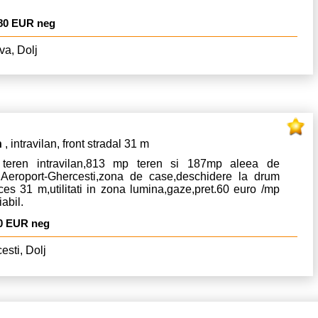
80 EUR neg
va, Dolj
n
, intravilan, front stradal 31 m
teren intravilan,813 mp teren si 187mp aleea de
,Aeroport-Ghercesti,zona de case,deschidere la drum
es 31 m,utilitati in zona lumina,gaze,pret.60 euro /mp
abil.
0 EUR neg
esti, Dolj