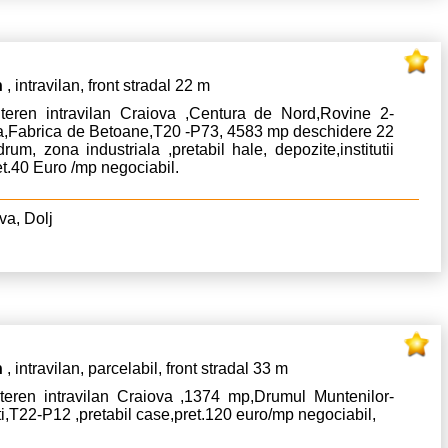
n
, intravilan, front stradal 22 m
teren intravilan Craiova ,Centura de Nord,Rovine 2-
a,Fabrica de Betoane,T20 -P73, 4583 mp deschidere 22
rum, zona industriala ,pretabil hale, depozite,institutii
et.40 Euro /mp negociabil.
va, Dolj
n
, intravilan, parcelabil, front stradal 33 m
teren intravilan Craiova ,1374 mp,Drumul Muntenilor-
ti,T22-P12 ,pretabil case,pret.120 euro/mp negociabil,