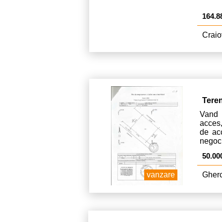
164.8
Craio
Tere
Vand 
acces
de acc
negoci
50.00
vanzare
Gherc