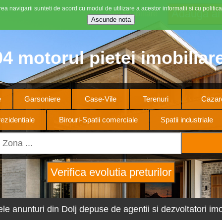
ea navigarii sunteti de acord cu modul de utilizare a acestor informatii si cu politica
Stiri imobiliare
4 motorul pietei imobiliar
e
Garsoniere
Case-Vile
Terenuri
Cazare
ezidentiale
Birouri-Spatii comerciale
Spatii industriale
ele anunturi din Dolj depuse de agentii si dezvoltatori imob