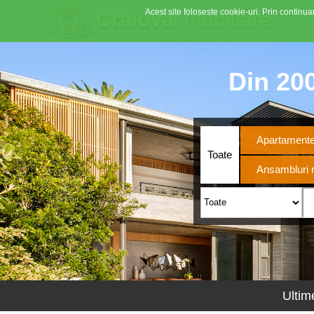
Acest site foloseste cookie-uri. Prin continuar
Craiova
imobiliare
Din 200
Apartament
Toate
Ansambluri r
Ultim