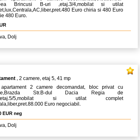
leea Brincusi B-uri ,etaj.3/4,mobilat si utilat
t,lux,Centrala,AC,liber,pret.480 Euro chiria si 480 Euro
ie 480 Euro.
EUR
va, Dolj
tament
, 2 camere, etaj 5, 41 mp
apartament 2 camere decomandat, bloc privat cu
care,Brazda Str.B-dul Dacia Regia de
n,etaj.5/5,mobilat si utilat complet
ala,liber,pret.88.000 Euro negociabil.
0 EUR neg
va, Dolj