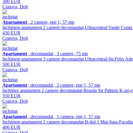
300 EUR
Craiova, Dolj
inchiriat
Apartament
, 2 camere, etaj 1, 57 mp
Inchiriem apartament 2 camere decomandat,Ultracentral-Vasile Conta U
430 EUR
Craiova, Dolj
inchiriat
Apartament
, decomandat , 3 camere, 75 mp
Inchiriem apartament 3 camere decomandat Ultracentral-Str.Felix Aderc
500 EUR
Craiova, Dolj
inchiriat
Apartament
, decomandat , 2 camere, etaj 1, 57 mp
Inchiriez apartament 2 camere decomandat,Brazda Str Paltinis K-uri,eta
350 EUR
Craiova, Dolj
inchiriat
Apartament
, decomandat , 1 camera, etaj 1, 57 mp
Inchiriem apartament 2 camere decomandat,B-dul.1 Mai-Sara-Facultatea
400 EUR
Craiova, Dolj