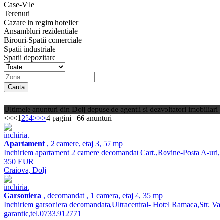
Case-Vile
Terenuri
Cazare in regim hotelier
Ansambluri rezidentiale
Birouri-Spatii comerciale
Spatii industriale
Spatii depozitare
Ultimele anunturi din Dolj depuse de agentii si dezvoltatori imobiliari
<<
<
1
2
3
4
>
>>
4 pagini | 66 anunturi
inchiriat
Apartament
, 2 camere, etaj 3, 57 mp
Inchiriem apartament 2 camere decomandat Cart.,Rovine-Posta A-uri,eta
350 EUR
Craiova, Dolj
inchiriat
Garsoniera
, decomandat , 1 camera, etaj 4, 35 mp
Inchiriem garsoniera decomandata,Ultracentral- Hotel Ramada,Str. Vasil
garantie,tel.0733.912771