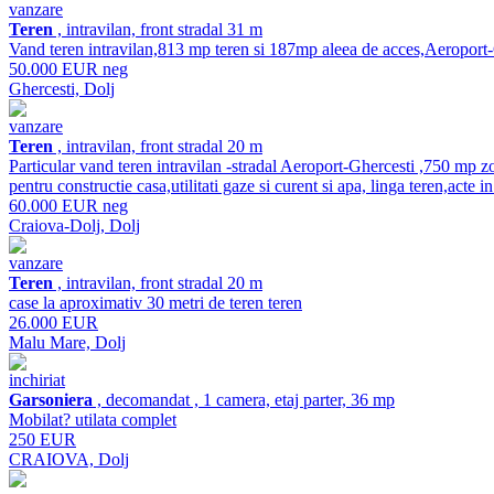
vanzare
Teren
, intravilan, front stradal 31 m
Vand teren intravilan,813 mp teren si 187mp aleea de acces,Aeroport-G
50.000 EUR neg
Ghercesti, Dolj
vanzare
Teren
, intravilan, front stradal 20 m
Particular vand teren intravilan -stradal Aeroport-Ghercesti ,750 mp zona
pentru constructie casa,utilitati gaze si curent si apa, linga teren,act
60.000 EUR neg
Craiova-Dolj, Dolj
vanzare
Teren
, intravilan, front stradal 20 m
case la aproximativ 30 metri de teren teren
26.000 EUR
Malu Mare, Dolj
inchiriat
Garsoniera
, decomandat , 1 camera, etaj parter, 36 mp
Mobilat? utilata complet
250 EUR
CRAIOVA, Dolj