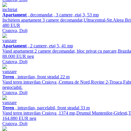
inchiriat
Apartament
, decomandat , 3 camere, etaj 3, 53 mp
Inchiriem apartament 3 camere decomandat,Ultracentral-Str.Aleea Brinc
480 EUR
Craiova, Dolj
vanzare
Apartament
, 2 camere, etaj 5, 41 mp
Vand apartament 2 camere decomandat, bloc privat cu parcare,Brazda St
88.000 EUR neg
Craiova, Dolj
vanzare
Teren
, intravilan, front stradal 22 m
Vand teren intravilan Craiova ,Centura de Nord,Rovine 2-Troaca,Fabric
negociabil.
Craiova, Dolj
vanzare
Teren
, intravilan, parcelabil, front stradal 33 m
Vand teren intravilan Craiova ,1374 mp,Drumul Muntenilor-Girlesti,T
164.880 EUR neg
Craiova, Dolj