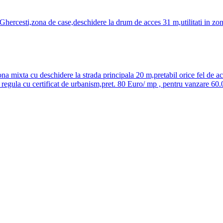
hercesti,zona de case,deschidere la drum de acces 31 m,utilitati in zo
 mixta cu deschidere la strada principala 20 m,pretabil orice fel de activit
e in regula cu certificat de urbanism,pret. 80 Euro/ mp , pentru vanzare 6