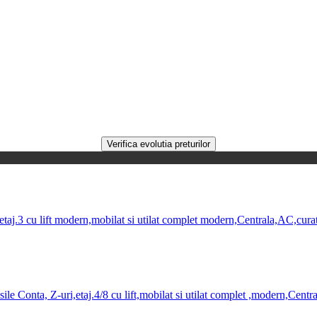
j.3 cu lift modern,mobilat si utilat complet modern,Centrala,AC,curat,l
e Conta, Z-uri,etaj.4/8 cu lift,mobilat si utilat complet ,modern,Centr