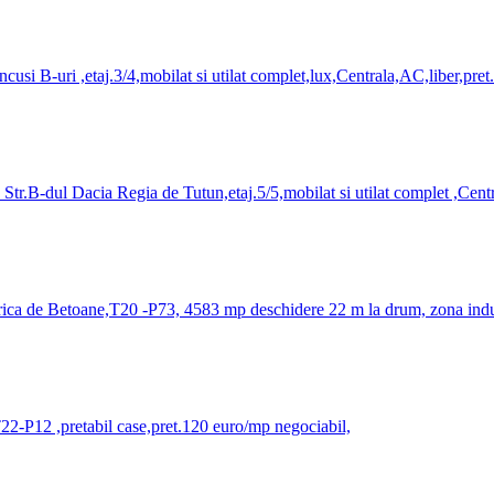
usi B-uri ,etaj.3/4,mobilat si utilat complet,lux,Centrala,AC,liber,pret
r.B-dul Dacia Regia de Tutun,etaj.5/5,mobilat si utilat complet ,Centr
a de Betoane,T20 -P73, 4583 mp deschidere 22 m la drum, zona industria
22-P12 ,pretabil case,pret.120 euro/mp negociabil,