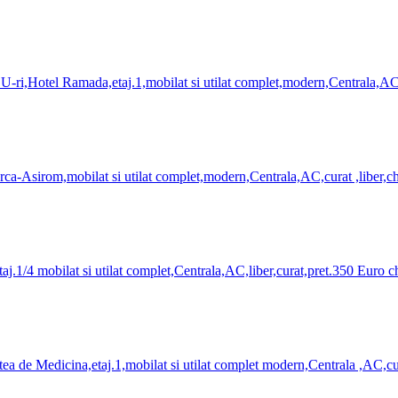
-ri,Hotel Ramada,etaj.1,mobilat si utilat complet,modern,Centrala,AC,l
a-Asirom,mobilat si utilat complet,modern,Centrala,AC,curat ,liber,chi
j.1/4 mobilat si utilat complet,Centrala,AC,liber,curat,pret.350 Euro ch
 de Medicina,etaj.1,mobilat si utilat complet modern,Centrala ,AC,cura