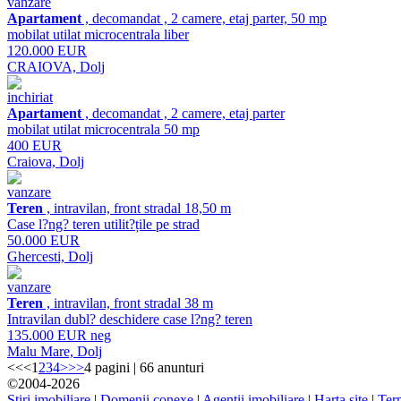
vanzare
Apartament
, decomandat , 2 camere, etaj parter, 50 mp
mobilat utilat microcentrala liber
120.000 EUR
CRAIOVA, Dolj
inchiriat
Apartament
, decomandat , 2 camere, etaj parter
mobilat utilat microcentrala 50 mp
400 EUR
Craiova, Dolj
vanzare
Teren
, intravilan, front stradal 18,50 m
Case l?ng? teren utilit?țile pe strad
50.000 EUR
Ghercesti, Dolj
vanzare
Teren
, intravilan, front stradal 38 m
Intravilan dubl? deschidere case l?ng? teren
135.000 EUR neg
Malu Mare, Dolj
<<
<
1
2
3
4
>
>>
4 pagini | 66 anunturi
©2004-2026
Stiri imobiliare
|
Domenii conexe
|
Agenţii imobiliare
|
Harta site
|
Term