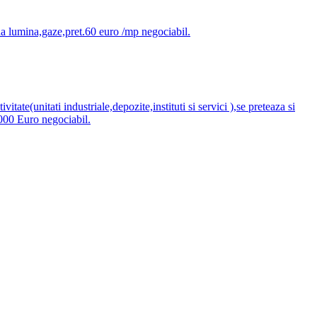
na lumina,gaze,pret.60 euro /mp negociabil.
ate(unitati industriale,depozite,instituti si servici ),se preteaza si
0.000 Euro negociabil.