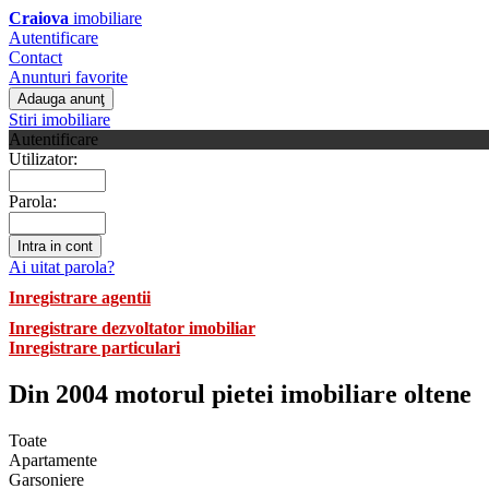
Craiova
imobiliare
Autentificare
Contact
Anunturi favorite
Stiri imobiliare
Autentificare
Utilizator:
Parola:
Ai uitat parola?
Inregistrare agentii
Inregistrare dezvoltator imobiliar
Inregistrare particulari
Din 2004 motorul pietei imobiliare oltene
Toate
Apartamente
Garsoniere