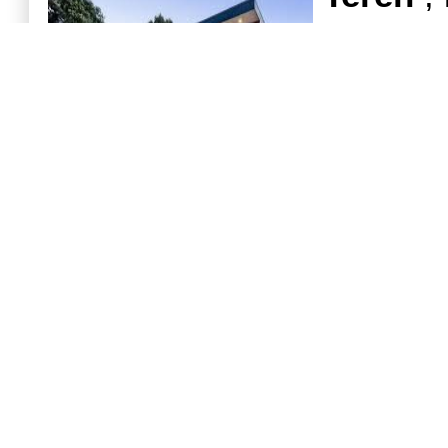
Intravi
ng? ter
135.00
vanzare
Malu Mar