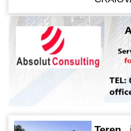
d
Teren
, 