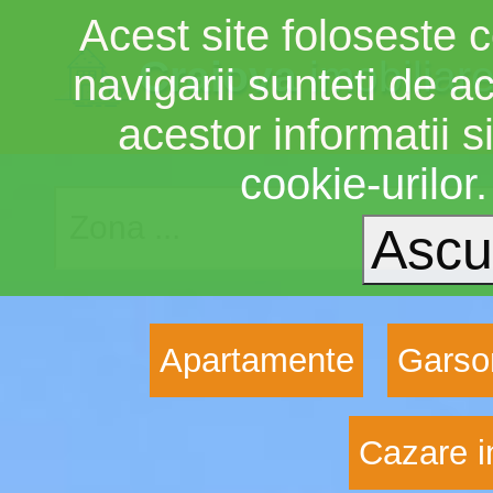
Acest site foloseste c
Craiova
imobiliar
navigarii sunteti de a
acestor informatii si
cookie-urilor
Apartamente
Garso
Cazare i