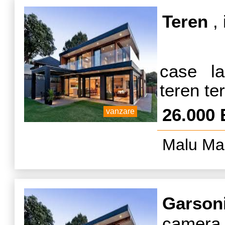
Teren
, 
case la
teren te
26.000
vanzare
Malu Mar
Garson
camera,