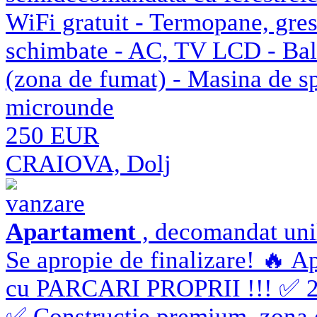
WiFi gratuit - Termopane, gresi
schimbate - AC, TV LCD - Balco
(zona de fumat) - Masina de spa
microunde
250 EUR
CRAIOVA, Dolj
vanzare
Apartament
, decomandat unil
Se apropie de finalizare! 🔥 
cu PARCARI PROPRII !!! ✅ 2 s
✅ Constructie premium, zona ex