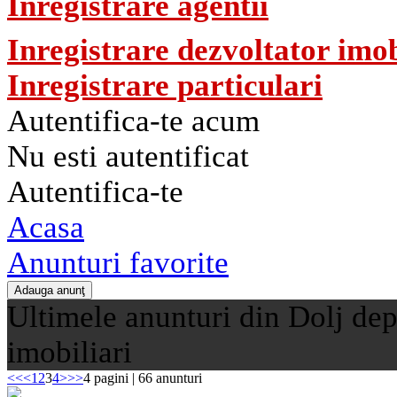
Inregistrare agentii
Inregistrare dezvoltator imob
Inregistrare particulari
Autentifica-te acum
Nu esti autentificat
Autentifica-te
Acasa
Anunturi favorite
Ultimele anunturi din Dolj dep
imobiliari
<<
<
1
2
3
4
>
>>
4 pagini | 66 anunturi