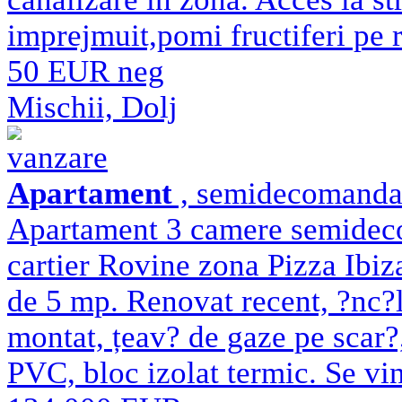
imprejmuit,pomi fructiferi pe ro
50 EUR neg
Mischii, Dolj
vanzare
Apartament
, semidecomandat 
Apartament 3 camere semidecom
cartier Rovine zona Pizza Ibiz
de 5 mp. Renovat recent, ?nc?l
montat, țeav? de gaze pe scar?
PVC, bloc izolat termic. Se vi