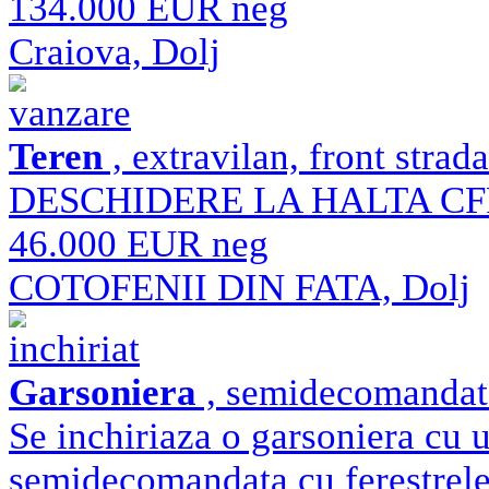
134.000 EUR neg
Craiova, Dolj
vanzare
Teren
, extravilan, front strad
DESCHIDERE LA HALTA CF
46.000 EUR neg
COTOFENII DIN FATA, Dolj
inchiriat
Garsoniera
, semidecomandat u
Se inchiriaza o garsoniera cu u
semidecomandata cu ferestrele 