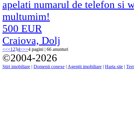
apelati numarul de telefon si
multumim!
500 EUR
Craiova, Dolj
<<
<
1
2
3
4
>
>>
4 pagini | 66 anunturi
©2004-2026
Stiri imobiliare
|
Domenii conexe
|
Agenţii imobiliare
|
Harta site
|
Term