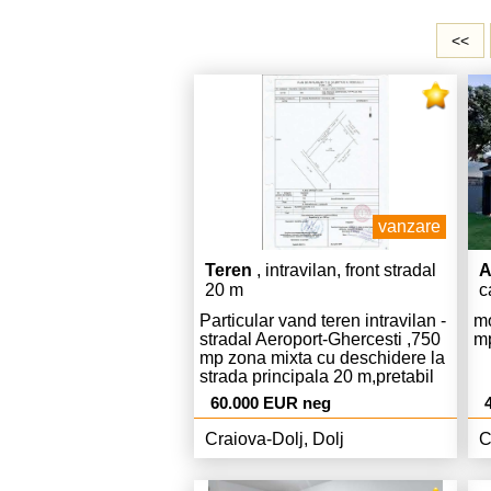
<<
vanzare
Teren
, intravilan, front stradal
A
20 m
c
Particular vand teren intravilan -
mo
stradal Aeroport-Ghercesti ,750
m
mp zona mixta cu deschidere la
strada principala 20 m,pretabil
orice fel de activitate(unitati
60.000 EUR neg
industriale,depozite,instituti si
servici ),se preteaza si pentru
Craiova-Dolj, Dolj
C
constructie casa,utilitati gaze si
curent si apa, linga teren,acte in
regula cu certificat de