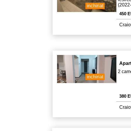
(2022
inchiriat
este d
450 
Craio
Apar
2 came
inchiriat
380 
Craio