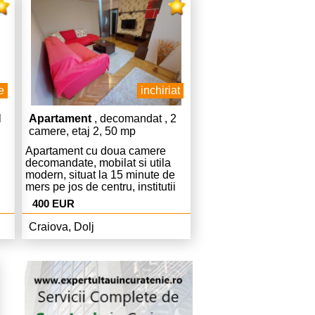
e
inchiriat
l
Apartament
, decomandat , 2
camere, etaj 2, 50 mp
Apartament cu doua camere
decomandate, mobilat si utila
modern, situat la 15 minute de
mers pe jos de centru, institutii
publice, scoli si gradinite. In
400 EUR
zona se afla Unitatea Militara si
Politia Romana. Pentru vizitare
Craiova, Dolj
si alte detalii contactati agentia.