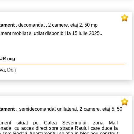
tament
, decomandat , 2 camere, etaj 2, 50 mp
ment mobilat si utilat disponibil la 15 iulie 2025..
EUR neg
va, Dolj
tament
, semidecomandat unilateral, 2 camere, etaj 5, 50
tament situat pe Calea Severinului, zona Mall
nada, cu acces direct spre strada Raului care duce la
a spre Podari. Apartamentul se afla in bloc nou construit