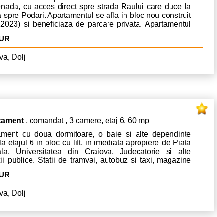
nada, cu acces direct spre strada Raului care duce la
a spre Podari. Apartamentul se afla in bloc nou construit
-2023) si beneficiaza de parcare privata. Apartamentul
isponibil.
EUR
va, Dolj
tament
, comandat , 3 camere, etaj 6, 60 mp
ament cu doua dormitoare, o baie si alte dependinte
 la etajul 6 in bloc cu lift, in imediata apropiere de Piata
ala, Universitatea din Craiova, Judecatorie si alte
utii publice. Statii de tramvai, autobuz si taxi, magazine
tare, farmacii si banci.
EUR
va, Dolj