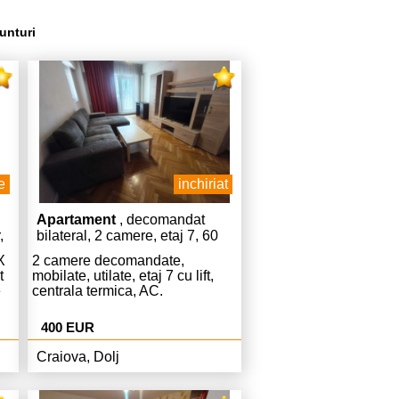
unturi
e
inchiriat
Apartament
, decomandat
,
bilateral, 2 camere, etaj 7, 60
mp
X
2 camere decomandate,
t
mobilate, utilate, etaj 7 cu lift,
e
centrala termica, AC.
400 EUR
Craiova, Dolj
l
am