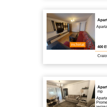
Apar
Aparta
inchiriat
400 
Craio
Apar
mp
Apar
Prome
iesire