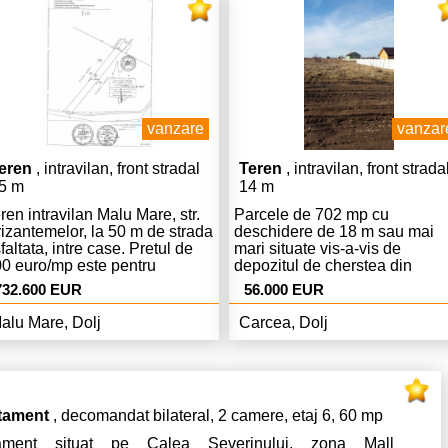
16.00 Pentru programarea
vizitarii contactati agentia la
0745764996.
vanzare
vanzar
eren
, intravilan, front stradal
Teren
, intravilan, front strada
5 m
14 m
ren intravilan Malu Mare, str.
Parcele de 702 mp cu
izantemelor, la 50 m de strada
deschidere de 18 m sau mai
faltata, intre case. Pretul de
mari situate vis-a-vis de
0 euro/mp este pentru
depozitul de cherstea din
nzarea integrala a
spatele Avicola- Metro. Fara
732.600 EUR
56.000 EUR
renului.Terenul se poate
comision de la cumparator.
rcela in suprafete diverse, la
alu Mare, Dolj
Carcea, Dolj
rerea cumparatorului
teresat, la un pret mai mare pe
re il vom stabili ulterior in
nctie de suprafata dorita. Fara
mision la cumparare!
tament
, decomandat bilateral, 2 camere, etaj 6, 60 mp
tament situat pe Calea Severinului, zona Mall