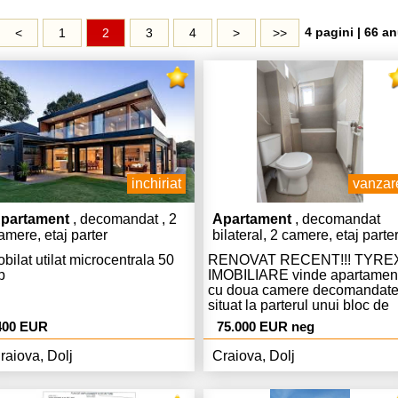
4 pagini | 66 an
<
1
2
3
4
>
>>
inchiriat
vanzar
partament
, decomandat , 2
Apartament
, decomandat
amere, etaj parter
bilateral, 2 camere, etaj parter
40 mp
bilat utilat microcentrala 50
RENOVAT RECENT!!! TYRE
p
IMOBILIARE vinde apartamen
cu doua camere decomandat
situat la parterul unui bloc de
caramida, fara balcon, cu
400 EUR
75.000 EUR neg
imbunatatiri (termopane, usa
metalica, repartitoare, gresie,
raiova, Dolj
Craiova, Dolj
faianta, parchet). Apartamentu
este disponibil imediat. Progr
de vizitare: luni-vineri 09.00-