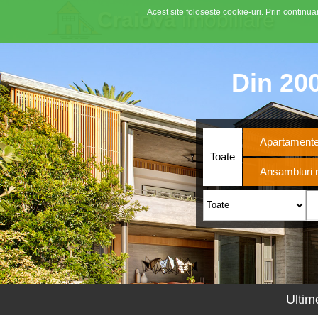
Acest site foloseste cookie-uri. Prin continuar
Craiova
imobiliare
Din 200
Apartament
Toate
Ansambluri r
Ultim