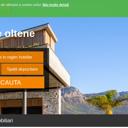
 de utilizare a cookie-urilor.
Mai multe detalii
Anunturi favorite
Contact
Autentificare
e oltene
 in regim hotelier
Spatii depozitare
iliari