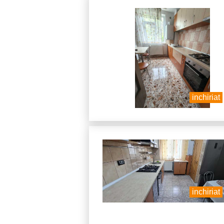
inchiriat
inchiriat