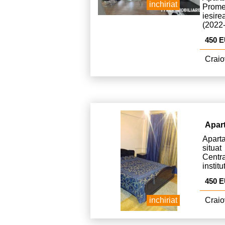
inchiriat
Prome
iesire
(2022
este d
450 
Craio
Apar
Apart
situat
Centr
instit
alimen
450 
inchiriat
Craio