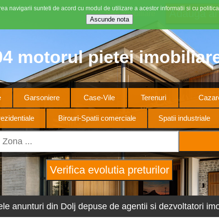
ea navigarii sunteti de acord cu modul de utilizare a acestor informatii si cu politica
Stiri imobiliare
4 motorul pietei imobiliar
e
Garsoniere
Case-Vile
Terenuri
Cazare
ezidentiale
Birouri-Spatii comerciale
Spatii industriale
ele anunturi din Dolj depuse de agentii si dezvoltatori imob