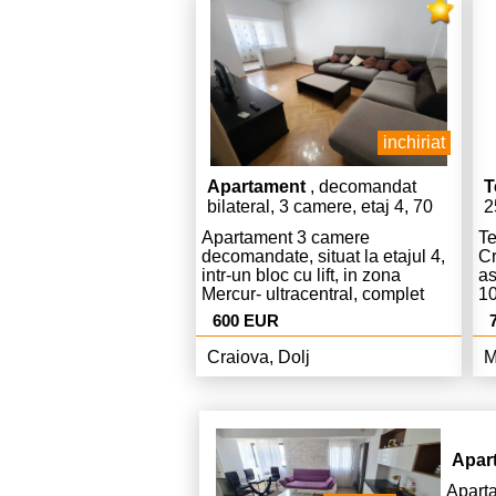
urbanism,pret. 80 Euro/ mp ,
pentru vanzare 60.000 Euro
negociabil.
inchiriat
Apartament
, decomandat
T
bilateral, 3 camere, etaj 4, 70
2
mp
Apartament 3 camere
Te
decomandate, situat la etajul 4,
Cr
intr-un bloc cu lift, in zona
as
Mercur- ultracentral, complet
10
mobilat si utilat.
va
600 EUR
te
pa
Craiova, Dolj
M
ce
in
ca
fu
co
Apar
Apar