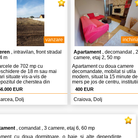
.00 Pentru programarea
zitarii contactati agentia la
745764996.
vanzare
inchiria
eren
, intravilan, front stradal
Apartament
, decomandat , 
4 m
camere, etaj 2, 50 mp
rcele de 702 mp cu
Apartament cu doua camere
schidere de 18 m sau mai
decomandate, mobilat si utila
ri situate vis-a-vis de
modern, situat la 15 minute de
pozitul de cherstea din
mers pe jos de centru, institutii
atele Avicola- Metro. Fara
publice, scoli si gradinite. In
56.000 EUR
400 EUR
mision de la cumparator.
zona se afla Unitatea Militara 
Politia Romana. Pentru vizitar
arcea, Dolj
Craiova, Dolj
si alte detalii contactati agenti
tament
, comandat , 3 camere, etaj 6, 60 mp
ament cu doua dormitoare, o baie si alte dependinte