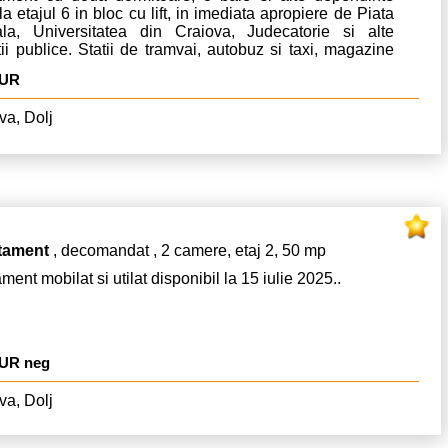
 la etajul 6 in bloc cu lift, in imediata apropiere de Piata
ala, Universitatea din Craiova, Judecatorie si alte
utii publice. Statii de tramvai, autobuz si taxi, magazine
tare, farmacii si banci.
EUR
va, Dolj
tament
, decomandat , 2 camere, etaj 2, 50 mp
ment mobilat si utilat disponibil la 15 iulie 2025..
EUR neg
va, Dolj