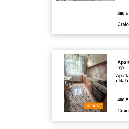
380 
Craio
Apar
mp
Apart
utilat 
400 
inchiriat
Craio