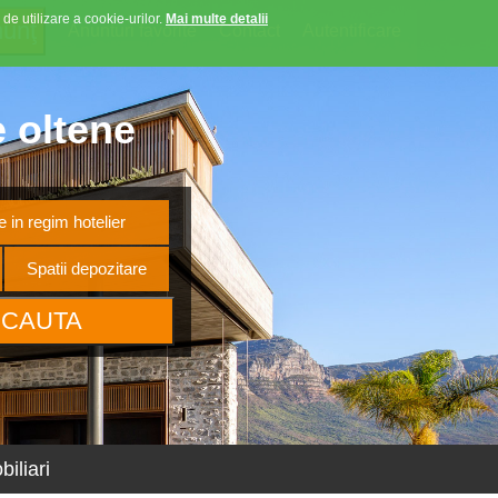
 de utilizare a cookie-urilor.
Mai multe detalii
Anunturi favorite
Contact
Autentificare
e oltene
 in regim hotelier
Spatii depozitare
iliari