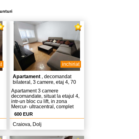
unturi
t
inchiriat
Apartament
, decomandat
bilateral, 3 camere, etaj 4, 70
mp
Apartament 3 camere
decomandate, situat la etajul 4,
intr-un bloc cu lift, in zona
Mercur- ultracentral, complet
mobilat si utilat.
600 EUR
Craiova, Dolj