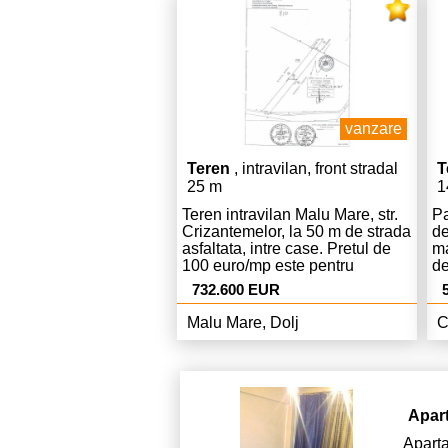
16
vi
0
vanzare
Teren
, intravilan, front stradal
T
25 m
1
Teren intravilan Malu Mare, str.
Pa
Crizantemelor, la 50 m de strada
de
asfaltata, intre case. Pretul de
ma
100 euro/mp este pentru
de
vanzarea integrala a
sp
732.600 EUR
terenului.Terenul se poate
co
parcela in suprafete diverse, la
Malu Mare, Dolj
C
cererea cumparatorului
interesat, la un pret mai mare pe
care il vom stabili ulterior in
functie de suprafata dorita. Fara
comision la cumparare!
Apar
Apart