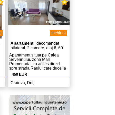
t
inchiriat
2
Apartament
, decomandat
bilateral, 2 camere, etaj 6, 60
mp
Apartament situat pe Calea
Severinului, zona Mall
Promenada, cu acces direct
spre strada Raului care duce la
iesirea spre Podari.
450 EUR
si
Apartamentul se afla in bloc nou
e
construit (2022-2023) si
Craiova, Dolj
a.
beneficiaza de parcare privata.
Apartamentul este disponibil.