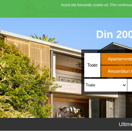
Acest site foloseste cookie-uri. Prin continuar
Craiova
imobiliare
Din 200
Apartament
Toate
Ansambluri r
Ultim