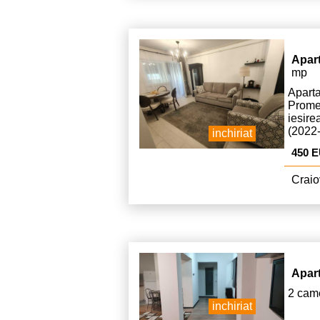
Apar
mp
Apar
Prome
iesire
(2022
inchiriat
este d
450 
Craio
Apar
2 came
inchiriat