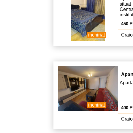
situat
Centr
instit
alimen
450 
inchiriat
Craio
Apar
Aparta
inchiriat
400 
Craio