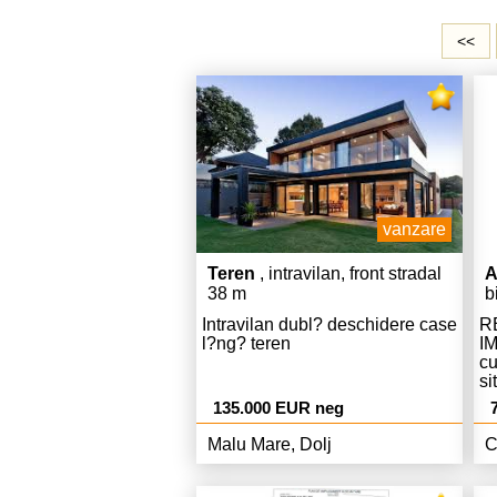
<<
vanzare
Teren
, intravilan, front stradal
A
38 m
b
4
Intravilan dubl? deschidere case
R
l?ng? teren
I
c
si
ca
135.000 EUR neg
im
me
Malu Mare, Dolj
C
fa
es
de