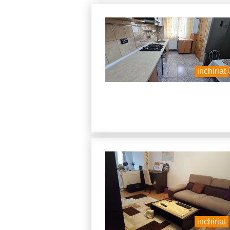
inchiriat
inchiriat