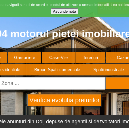
ea navigarii sunteti de acord cu modul de utilizare a acestor informatii si cu politica
Stiri imobiliare
4 motorul pietei imobiliar
e
Garsoniere
Case-Vile
Terenuri
Cazare
ezidentiale
Birouri-Spatii comerciale
Spatii industriale
ele anunturi din Dolj depuse de agentii si dezvoltatori imob