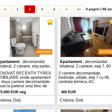
4 pagini | 66 an
<
1
2
3
4
>
>>
vanzare
inchiria
partament
, decomandat
Apartament
, decomandat
ilateral, 2 camere, etaj parter,
bilateral, 2 camere, etaj 7, 60
0 mp
mp
ENOVAT RECENT!!! TYREX
2 camere decomandate,
MOBILIARE vinde apartament
mobilate, utilate, etaj 7 cu lift,
u doua camere decomandate
centrala termica, AC.
tuat la parterul unui bloc de
ramida, fara balcon, cu
75.000 EUR neg
400 EUR
bunatatiri (termopane, usa
talica, repartitoare, gresie,
raiova, Dolj
Craiova, Dolj
ianta, parchet). Apartamentul
te disponibil imediat. Program
 vizitare: luni-vineri 09.00-