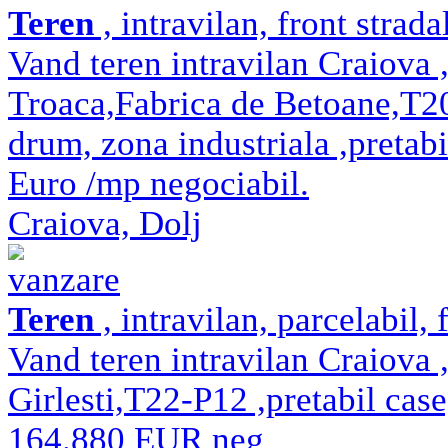
Teren
, intravilan, front strad
Vand teren intravilan Craiova
Troaca,Fabrica de Betoane,T2
drum, zona industriala ,pretabil
Euro /mp negociabil.
Craiova, Dolj
vanzare
Teren
, intravilan, parcelabil, 
Vand teren intravilan Craiov
Girlesti,T22-P12 ,pretabil cas
164.880 EUR neg