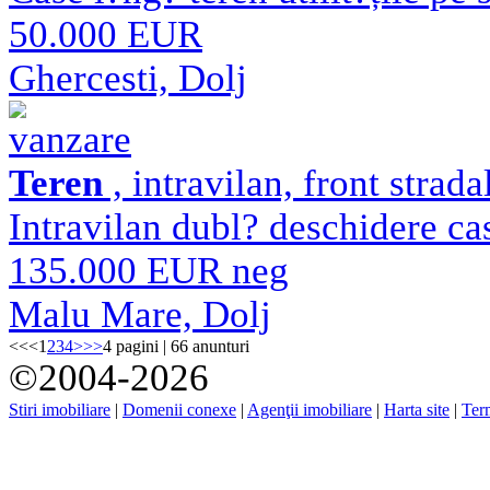
50.000 EUR
Ghercesti, Dolj
vanzare
Teren
, intravilan, front strad
Intravilan dubl? deschidere ca
135.000 EUR neg
Malu Mare, Dolj
<<
<
1
2
3
4
>
>>
4 pagini | 66 anunturi
©2004-2026
Stiri imobiliare
|
Domenii conexe
|
Agenţii imobiliare
|
Harta site
|
Term