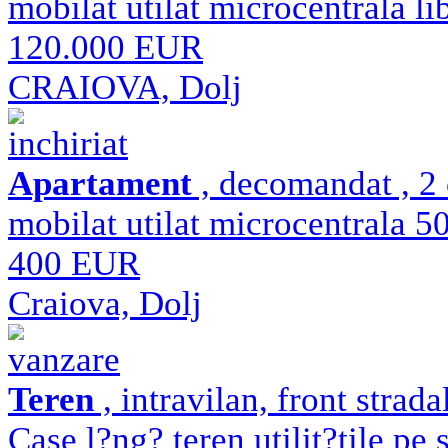
mobilat utilat microcentrala li
120.000 EUR
CRAIOVA, Dolj
inchiriat
Apartament
, decomandat , 2 
mobilat utilat microcentrala 5
400 EUR
Craiova, Dolj
vanzare
Teren
, intravilan, front strad
Case l?ng? teren utilit?țile pe 