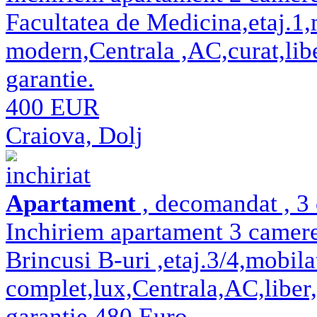
Facultatea de Medicina,etaj.1,m
modern,Centrala ,AC,curat,libe
garantie.
400 EUR
Craiova, Dolj
inchiriat
Apartament
, decomandat , 3 
Inchiriem apartament 3 camere
Brincusi B-uri ,etaj.3/4,mobilat
complet,lux,Centrala,AC,liber,
garantie 480 Euro.