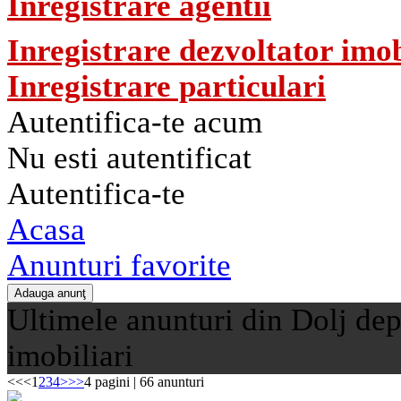
Inregistrare agentii
Inregistrare dezvoltator imob
Inregistrare particulari
Autentifica-te acum
Nu esti autentificat
Autentifica-te
Acasa
Anunturi favorite
Ultimele anunturi din Dolj dep
imobiliari
<<
<
1
2
3
4
>
>>
4 pagini | 66 anunturi