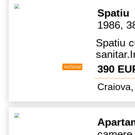
Spatiu
1986, 3
Spatiu c
sanitar.
Ac. Acc
390 EU
inchiriat
Golesti,
Craiova,
central
birouri
masaj.
Aparta
camere,