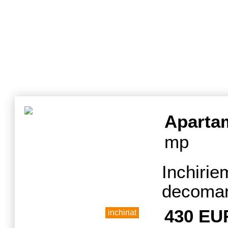
Aparta
mp
Inchir
decomand
Con
430 EU
inchiriat