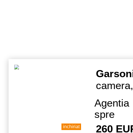
Garson
camera,
Agentia
spre i
semide
260 EU
inchiriat