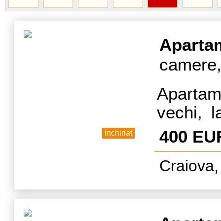
Aparta
camere,
Apartam
vechi, 
Univers
400 EU
inchiriat
de UMF. 
Craiova,
instituti
posibila
cu rez