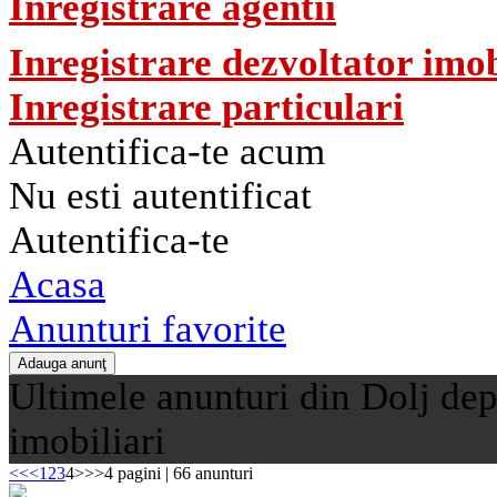
Inregistrare agentii
Inregistrare dezvoltator imob
Inregistrare particulari
Autentifica-te acum
Nu esti autentificat
Autentifica-te
Acasa
Anunturi favorite
Ultimele anunturi din Dolj dep
imobiliari
<<
<
1
2
3
4
>
>>
4 pagini | 66 anunturi