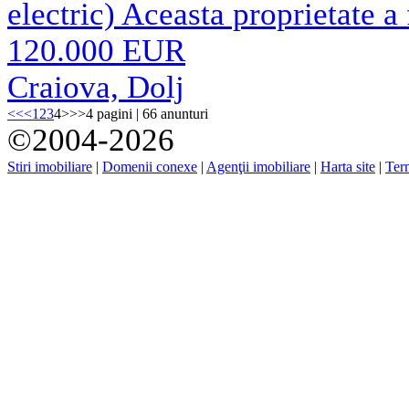
electric) Aceasta proprietate a 
120.000 EUR
Craiova, Dolj
<<
<
1
2
3
4
>
>>
4 pagini | 66 anunturi
©2004-2026
Stiri imobiliare
|
Domenii conexe
|
Agenţii imobiliare
|
Harta site
|
Term