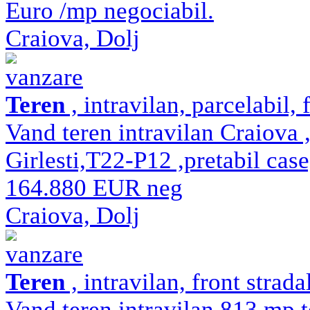
Euro /mp negociabil.
Craiova, Dolj
vanzare
Teren
, intravilan, parcelabil, 
Vand teren intravilan Craiov
Girlesti,T22-P12 ,pretabil cas
164.880 EUR neg
Craiova, Dolj
vanzare
Teren
, intravilan, front strad
Vand teren intravilan,813 mp 