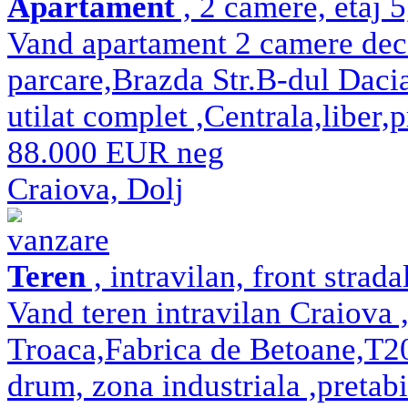
Apartament
, 2 camere, etaj 
Vand apartament 2 camere dec
parcare,Brazda Str.B-dul Dacia
utilat complet ,Centrala,liber,
88.000 EUR neg
Craiova, Dolj
vanzare
Teren
, intravilan, front strad
Vand teren intravilan Craiova
Troaca,Fabrica de Betoane,T2
drum, zona industriala ,pretabil