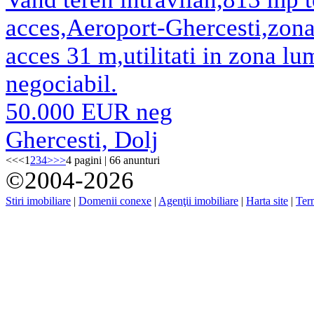
acces,Aeroport-Ghercesti,zona
acces 31 m,utilitati in zona l
negociabil.
50.000 EUR neg
Ghercesti, Dolj
<<
<
1
2
3
4
>
>>
4 pagini | 66 anunturi
©2004-2026
Stiri imobiliare
|
Domenii conexe
|
Agenţii imobiliare
|
Harta site
|
Term