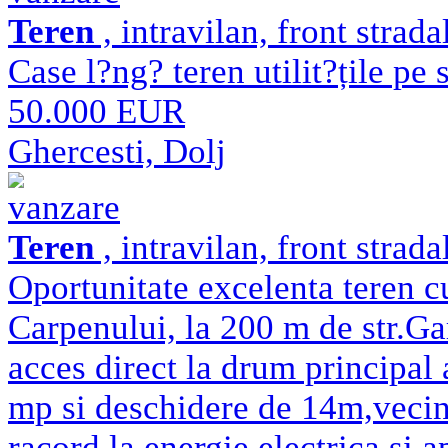
Teren
, intravilan, front strad
Case l?ng? teren utilit?țile pe 
50.000 EUR
Ghercesti, Dolj
vanzare
Teren
, intravilan, front strad
Oportunitate excelenta teren cu
Carpenului, la 200 m de str.Gar
acces direct la drum principal
mp si deschidere de 14m,vecin?
racord la energie electrica si 