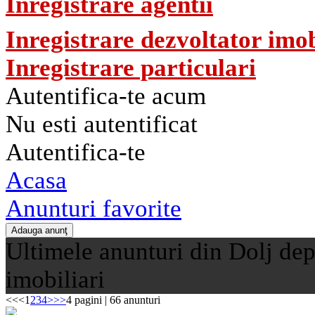
Inregistrare agentii
Inregistrare dezvoltator imob
Inregistrare particulari
Autentifica-te acum
Nu esti autentificat
Autentifica-te
Acasa
Anunturi favorite
Ultimele anunturi din Dolj dep
imobiliari
<<
<
1
2
3
4
>
>>
4 pagini | 66 anunturi